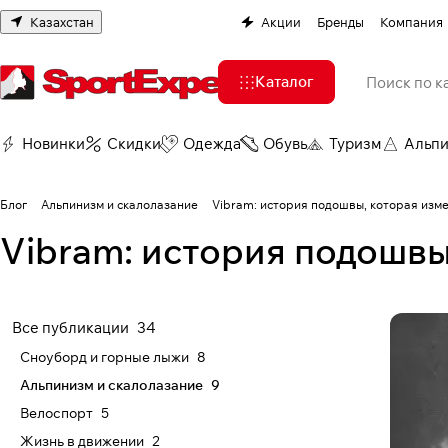
Казахстан
Акции
Бренды
Компания
Каталог
Новинки
Скидки
Одежда
Обувь
Туризм
Альп
Блог
Альпинизм и скалолазание
Vibram: история подошвы, которая изм
Vibram: история подошвы
Все публикации
34
Сноуборд и горные лыжи
8
Альпинизм и скалолазание
9
Велоспорт
5
Жизнь в движении
2