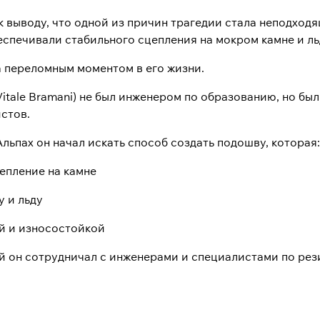
к выводу, что одной из причин трагедии стала неподход
еспечивали стабильного сцепления на мокром камне и ль
а переломным моментом в его жизни.
itale Bramani) не был инженером по образованию, но бы
стов.
льпах он начал искать способ создать подошву, которая:
епление на камне
у и льду
ой и износостойкой
ей он сотрудничал с инженерами и специалистами по рез