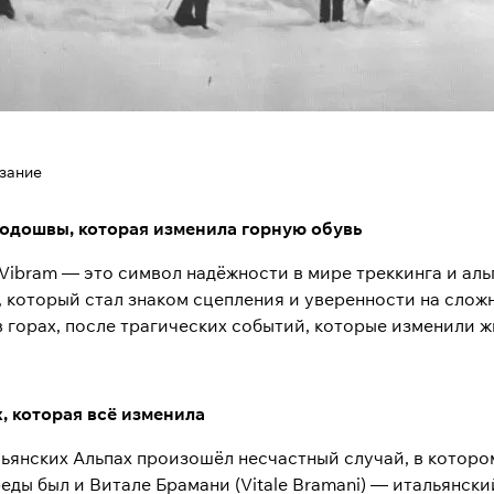
азание
подошвы, которая изменила горную обувь
Vibram — это символ надёжности в мире треккинга и аль
, который стал знаком сцепления и уверенности на слож
в горах, после трагических событий, которые изменили ж
, которая всё изменила
альянских Альпах произошёл несчастный случай, в котор
еды был и Витале Брамани (Vitale Bramani) — итальянски