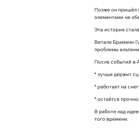
Позже он пришёл 
элементами не об
Эта история стал
Витале Брамани (V
проблемы альпини
После событий в А
* лучше держит сц
* работает на снег
* остаётся прочн
В работе над иде
того времени.