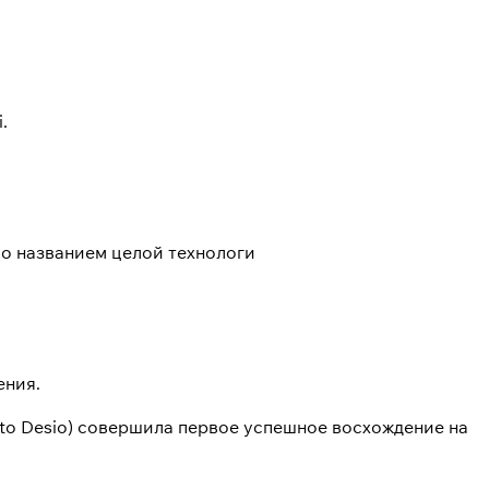
.
ло названием целой технологи
ения.
ito Desio) совершила первое успешное восхождение на