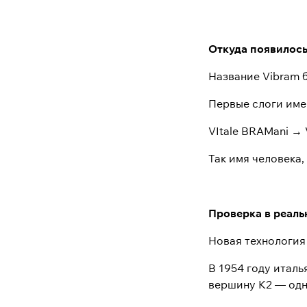
Откуда появилось
Название Vibram б
Первые слоги име
VItale BRAMani → 
Так имя человека,
Проверка в реаль
Новая технология
В 1954 году итал
вершину K2 — одн