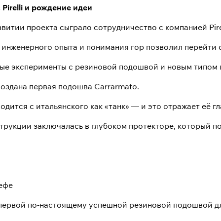
Pirelli и рождение идеи
витии проекта сыграло сотрудничество с компанией Pire
 инженерного опыта и понимания гор позволил перейти о
вые эксперименты с резиновой подошвой и новым типом 
создана первая подошва Carrarmato.
одится с итальянского как «танк» — и это отражает её г
трукции заключалась в глубоком протекторе, который по
ефе
 первой по-настоящему успешной резиновой подошвой дл