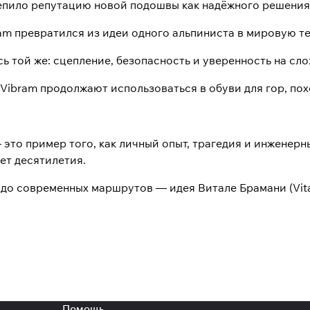
епило репутацию новой подошвы как надёжного решения
am превратился из идеи одного альпиниста в мировую т
ь той же: сцепление, безопасность и уверенность на сл
Vibram продолжают использоваться в обуви для гор, пох
это пример того, как личный опыт, трагедия и инженерн
ет десятилетия.
 до современных маршрутов — идея Витале Брамани (Vita
Помощь