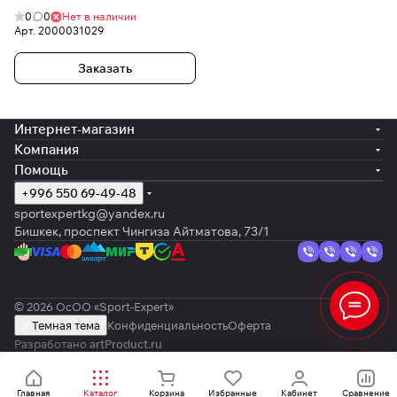
0
0
Нет в наличии
Арт.
2000031029
Заказать
Интернет-магазин
Компания
Помощь
+996 550 69-49-48
sportexpertkg@yandex.ru
Бишкек, проспект Чингиза Айтматова, 73/1
© 2026 ОсОО «Sport-Expert»
Темная тема
Конфиденциальность
Оферта
Разработано
artProduct.ru
Главная
Каталог
Корзина
Избранные
Кабинет
Сравнение