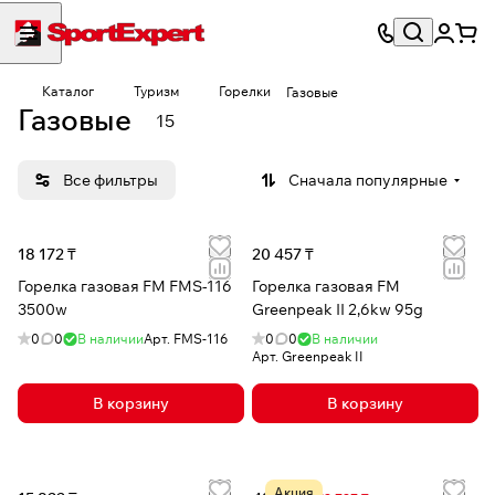
Каталог
Туризм
Горелки
Газовые
Газовые
15
Все фильтры
Сначала популярные
18 172 ₸
20 457 ₸
Горелка газовая FM FMS-116
Горелка газовая FM
3500w
Greenpeak II 2,6kw 95g
0
0
В наличии
Арт.
FMS-116
0
0
В наличии
Арт.
Greenpeak II
В корзину
В корзину
Акция