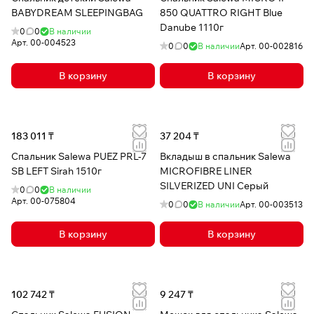
BABYDREAM SLEEPINGBAG
850 QUATTRO RIGHT Blue
Danube 1110г
0
0
В наличии
Арт.
00-004523
0
0
В наличии
Арт.
00-002816
В корзину
В корзину
183 011 ₸
37 204 ₸
Спальник Salewa PUEZ PRL-7
Вкладыш в спальник Salewa
SB LEFT Sirah 1510г
MICROFIBRE LINER
SILVERIZED UNI Серый
0
0
В наличии
Арт.
00-075804
0
0
В наличии
Арт.
00-003513
В корзину
В корзину
102 742 ₸
9 247 ₸