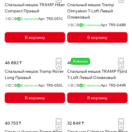
Спальный мешок TRAMP Hiker
Спальный мешок Tramp
Compact Правый
Oimyakon T-Loft Левый
Оливковый
0
0
В наличии
Арт.
TRS-051C
0
0
В наличии
Арт.
TRS-048R
В корзину
В корзину
Новинка
46 882 ₸
48 763 ₸
Спальный мешок Tramp Rover
Спальный мешок TRAMP Fjord
Long Правый
T-Loft Левый Оливковый
0
0
В наличии
Арт.
TRS-050L
0
0
В наличии
Арт.
TRS-049R
В корзину
В корзину
40 753 ₸
32 849 ₸
Спальный мешок Tramp Hiker
Спальник Coleman Sbags Biker