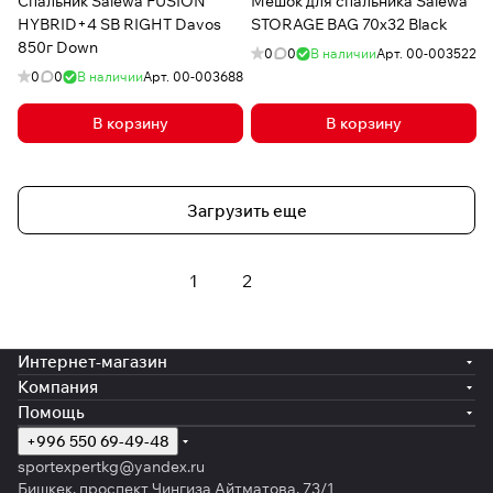
Спальник Salewa FUSION
Мешок для спальника Salewa
HYBRID+4 SB RIGHT Davos
STORAGE BAG 70х32 Black
850г Down
0
0
В наличии
Арт.
00-003522
0
0
В наличии
Арт.
00-003688
В корзину
В корзину
Загрузить еще
1
2
Интернет-магазин
Компания
Помощь
+996 550 69-49-48
sportexpertkg@yandex.ru
Бишкек, проспект Чингиза Айтматова, 73/1