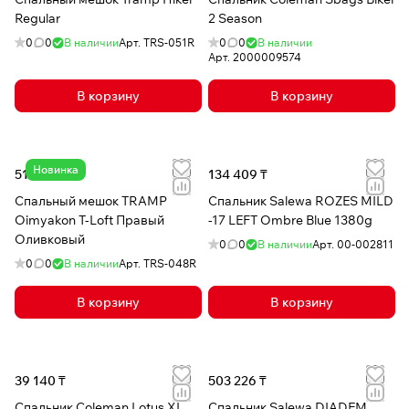
Regular
2 Season
0
0
В наличии
Арт.
TRS-051R
0
0
В наличии
Арт.
2000009574
В корзину
В корзину
Новинка
51 452 ₸
134 409 ₸
Спальный мешок TRAMP
Спальник Salewa ROZES MILD
Oimyakon T-Loft Правый
-17 LEFT Ombre Blue 1380g
Оливковый
0
0
В наличии
Арт.
00-002811
0
0
В наличии
Арт.
TRS-048R
В корзину
В корзину
39 140 ₸
503 226 ₸
Спальник Coleman Lotus XL
Спальник Salewa DIADEM