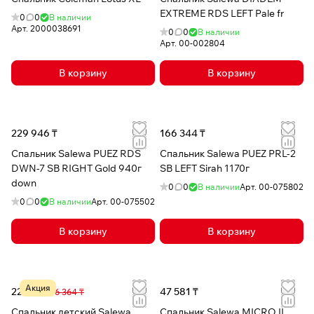
EXTREME RDS LEFT Pale fr
0
0
В наличии
Арт.
2000038691
0
0
В наличии
Арт.
00-002804
В корзину
В корзину
229 946 ₸
166 344 ₸
Спальник Salewa PUEZ RDS
Спальник Salewa PUEZ PRL-2
DWN-7 SB RIGHT Gold 940г
SB LEFT Sirah 1170г
down
0
0
В наличии
Арт.
00-075802
0
0
В наличии
Арт.
00-075502
В корзину
В корзину
Акция
22 914 ₸
47 581 ₸
36 364 ₸
Спальник детский Salewa
Спальник Salewa MICRO II