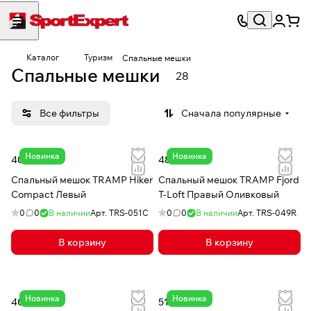
Каталог
Туризм
Спальные мешки
Спальные мешки
28
Все фильтры
Сначала популярные
Новинка
Новинка
40 108 ₸
48 763 ₸
Спальный мешок TRAMP Hiker
Спальный мешок TRAMP Fjord
Compact Левый
T-Loft Правый Оливковый
0
0
В наличии
Арт.
TRS-051C
0
0
В наличии
Арт.
TRS-049R
В корзину
В корзину
Новинка
Новинка
40 108 ₸
51 452 ₸