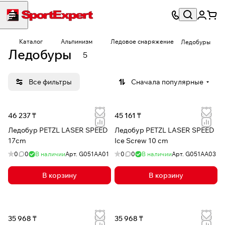
Каталог
Альпинизм
Ледовое снаряжение
Ледобуры
Ледобуры
5
Все фильтры
Сначала популярные
46 237 ₸
45 161 ₸
Ледобур PETZL LASER SPEED
Ледобур PETZL LASER SPEED
17cm
Ice Screw 10 cm
0
0
В наличии
Арт.
G051AA01
0
0
В наличии
Арт.
G051AA03
В корзину
В корзину
35 968 ₸
35 968 ₸