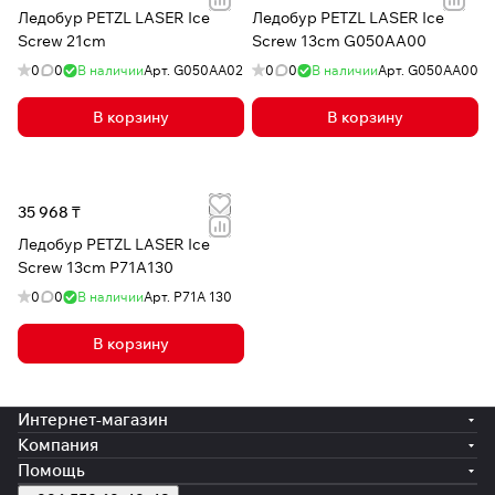
Ледобур PETZL LASER Ice
Ледобур PETZL LASER Ice
Screw 21cm
Screw 13cm G050AA00
0
0
В наличии
Арт.
G050AA02
0
0
В наличии
Арт.
G050AA00
В корзину
В корзину
35 968 ₸
Ледобур PETZL LASER Ice
Screw 13cm P71A130
0
0
В наличии
Арт.
P71A 130
В корзину
Интернет-магазин
Компания
Помощь