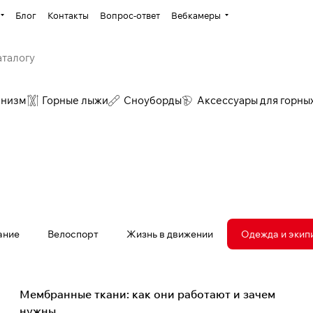
Блог
Контакты
Вопрос-ответ
Вебкамеры
инизм
Горные лыжи
Сноуборды
Аксессуары для горны
ание
Велоспорт
Жизнь в движении
Одежда и экип
Одежда и экипировка
Мембранные ткани: как они работают и зачем
нужны