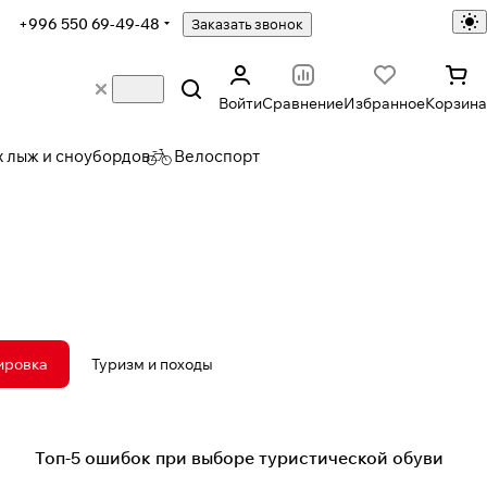
+996 550 69-49-48
Заказать звонок
Войти
Сравнение
Избранное
Корзина
х лыж и сноубордов
Велоспорт
ировка
Туризм и походы
Одежда и экипировка
Топ-5 ошибок при выборе туристической обуви