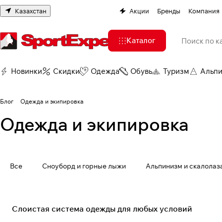
Казахстан
Акции
Бренды
Компания
Каталог
Новинки
Скидки
Одежда
Обувь
Туризм
Альп
Блог
Одежда и экипировка
Одежда и экипировка
Все
Сноуборд и горные лыжи
Альпинизм и скалолаз
Одежда и экипировка
Слоистая система одежды для любых условий