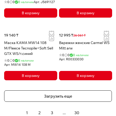
0
0
В наличии
Арт.
J5691127
В корзину
В корзину
19 140 ₸
12 995 ₸
26 061 ₸
Маска КАМА MW14 108
Варежки женские Carmel WS
M/Fleece Tecnopile+Soft Sell
Mitt arw
GTX WS/т.синий
0
0
В наличии
Арт.
R00333030
0
0
В наличии
Арт.
MW14 108 M
В корзину
В корзину
Загрузить еще
1
2
3
...
30