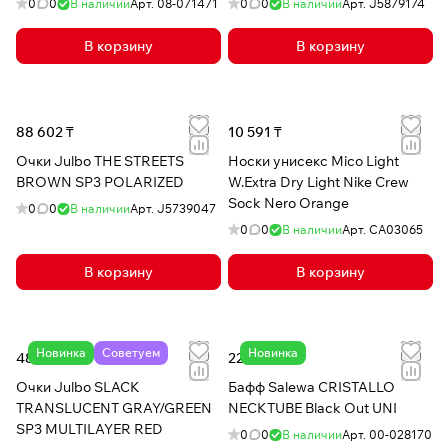
0
0
В наличии
Арт.
08-071471
0
0
В наличии
Арт.
J5879174
В корзину
В корзину
88 602 ₸
10 591 ₸
Очки Julbo THE STREETS
Носки унисекс Mico Light
BROWN SP3 POLARIZED
W.Extra Dry Light Nike Crew
Sock Nero Orange
0
0
В наличии
Арт.
J5739047
0
0
В наличии
Арт.
CA03065
В корзину
В корзину
Новинка
Советуем
Новинка
48 871 ₸
22 742 ₸
Очки Julbo SLACK
Бафф Salewa CRISTALLO
TRANSLUCENT GRAY/GREEN
NECKTUBE Black Out UNI
SP3 MULTILAYER RED
0
0
В наличии
Арт.
00-028170