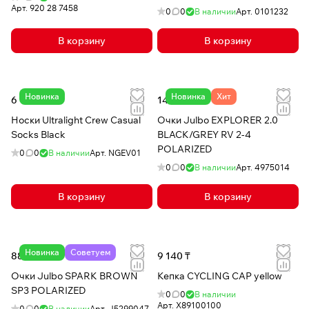
Арт.
920 28 7458
0
0
В наличии
Арт.
0101232
В корзину
В корзину
Новинка
Новинка
Хит
6 129 ₸
140 591 ₸
Носки Ultralight Crew Casual
Очки Julbo EXPLORER 2.0
Socks Black
BLACK/GREY RV 2-4
POLARIZED
0
0
В наличии
Арт.
NGEV01
0
0
В наличии
Арт.
4975014
В корзину
В корзину
Новинка
Советуем
88 602 ₸
9 140 ₸
Очки Julbo SPARK BROWN
Кепка CYCLING CAP yellow
SP3 POLARIZED
0
0
В наличии
Арт.
X89100100
0
0
В наличии
Арт.
J5299047