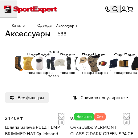
Каталог
Одежда
Аксессуары
Аксессуары
588
Бала
Носк
Бафф
Вареж
Перч
Шляп
Очк
Пана
клав
Кепки
Маски
Р
и
ы
ки
атки
ы
и
мы
37
16
1
ы
94
28
28
92
7
121
4
товаров
товаров
т
21
товара
товаров
товаров
товара
товаров
товар
товара
товар
Все фильтры
Сначала популярные
Новинка
Хит
24 409 ₸
97 796 ₸
Шляпа Salewa PUEZ HEMP
Очки Julbo VERMONT
BRIMMED HAT Quicksand
CLASSIC DARK GREEN SP4 CF