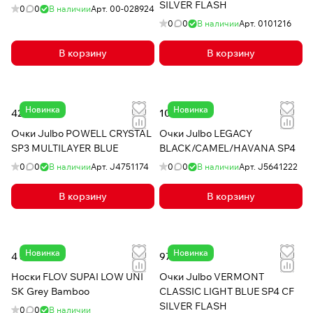
SILVER FLASH
0
0
В наличии
Арт.
00-028924
0
0
В наличии
Арт.
0101216
В корзину
В корзину
Новинка
Новинка
42 742 ₸
100 860 ₸
Очки Julbo POWELL CRYSTAL
Очки Julbo LEGACY
SP3 MULTILAYER BLUE
BLACK/CAMEL/HAVANA SP4
0
0
В наличии
Арт.
J4751174
0
0
В наличии
Арт.
J5641222
В корзину
В корзину
Новинка
Новинка
4 301 ₸
97 796 ₸
Носки FLOV SUPAI LOW UNI
Очки Julbo VERMONT
SK Grey Bamboo
CLASSIC LIGHT BLUE SP4 CF
SILVER FLASH
0
0
В наличии