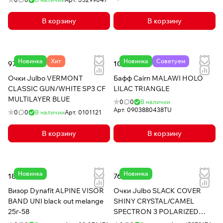
В корзину
В корзину
Новинка
Хит
Новинка
Советуем
97 796 ₸
10 914 ₸
Очки Julbo VERMONT
Бафф Cairn MALAWI HOLO
CLASSIC GUN/WHITE SP3 CF
LILAC TRIANGLE
MULTILAYER BLUE
0
0
В наличии
Арт.
0903880438TU
0
0
В наличии
Арт.
0101121
В корзину
В корзину
Новинка
Новинка
18 978 ₸
76 398 ₸
Визор Dynafit ALPINE VISOR
Очки Julbo SLACK COVER
BAND UNI black out melange
SHINY CRYSTAL/CAMEL
25г-58
SPECTRON 3 POLARIZED
SILVER FLASH