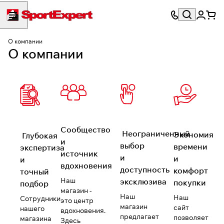
О компании
О компании
Сообщество
Неограниченный
Экономия
Глубокая
и
выбор
времени
экспертиза
источник
и
и
и
вдохновения
доступность
комфорт
точный
Наш
эксклюзива
покупки
подбор
магазин -
Наш
Наш
Сотрудники
это центр
магазин
сайт
нашего
вдохновения.
предлагает
позволяет
магазина
Здесь