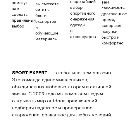
широчайший
вам
помогут
вы сможете
выбор
сэкономить
вам
читать
спортивного
драгоценное
сделать
блоги
снаряжения,
время,
правильный
экспертов
одежды
совершая
выбор
и
и
покупки
обучающие
аксессуаров
быстро и
материалы
комфортно
SPORT EXPERT
— это больше, чем магазин.
Это команда единомышленников,
объединённых любовью к горам и активной
жизни. С 2009 года мы помогаем людям
открывать мир outdoor-приключений,
подбирая надёжное и проверенное
снаряжение, созданное для любых условий.