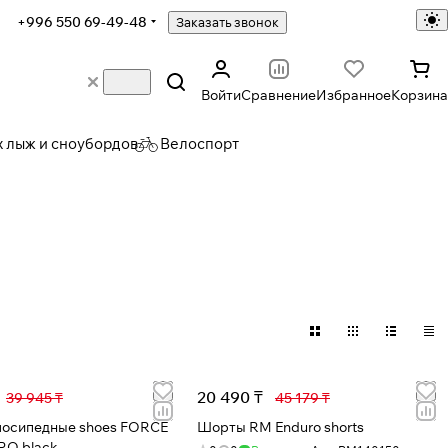
+996 550 69-49-48
Заказать звонок
Войти
Сравнение
Избранное
Корзина
х лыж и сноубордов
Велоспорт
20 490 ₸
39 945 ₸
45 179 ₸
лосипедные shoes FORCE
Шорты RM Enduro shorts
RO black