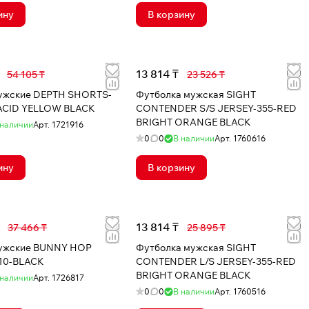
ину
В корзину
13 814 ₸
54 105 ₸
23 526 ₸
ужские DEPTH SHORTS-
Футболка мужская SIGHT
ACID YELLOW BLACK
CONTENDER S/S JERSEY-355-RED
BRIGHT ORANGE BLACK
 наличии
Арт.
1721916
0
0
В наличии
Арт.
1760616
ину
В корзину
13 814 ₸
37 466 ₸
25 895 ₸
ужские BUNNY HOP
Футболка мужская SIGHT
10-BLACK
CONTENDER L/S JERSEY-355-RED
BRIGHT ORANGE BLACK
 наличии
Арт.
1726817
0
0
В наличии
Арт.
1760516