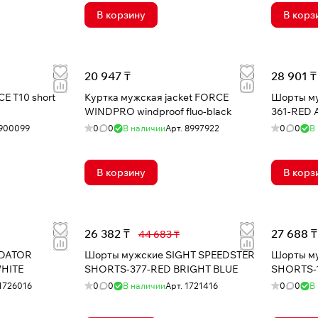
В корзину
В корз
20 947 ₸
28 901 ₸
E T10 short
Куртка мужская jacket FORCE
Шорты м
WINDPRO windproof fluo-black
361-RED 
900099
0
0
В наличии
Арт.
8997922
0
0
В
В корзину
В корз
26 382 ₸
27 688 ₸
44 683 ₸
EDATOR
Шорты мужские SIGHT SPEEDSTER
Шорты м
HITE
SHORTS-377-RED BRIGHT BLUE
SHORTS-
1726016
0
0
В наличии
Арт.
1721416
0
0
В