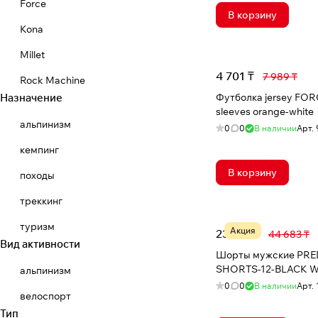
Force
В корзину
Kona
Millet
4 701 ₸
7 989 ₸
Rock Machine
Назначение
Футболка jersey FORC
sleeves orange-white
альпинизм
0
0
В наличии
Арт.
кемпинг
В корзину
походы
треккинг
туризм
Акция
23 874 ₸
44 683 ₸
Вид активности
Шорты мужские PR
SHORTS-12-BLACK W
альпинизм
0
0
В наличии
Арт.
велоспорт
Тип