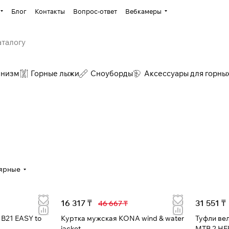
Блог
Контакты
Вопрос-ответ
Вебкамеры
инизм
Горные лыжи
Сноуборды
Аксессуары для горны
ярные
16 317 ₸
31 551 ₸
46 667 ₸
B21 EASY to
Куртка мужская KONA wind & water
Туфли ве
jacket
MTB 2 HE