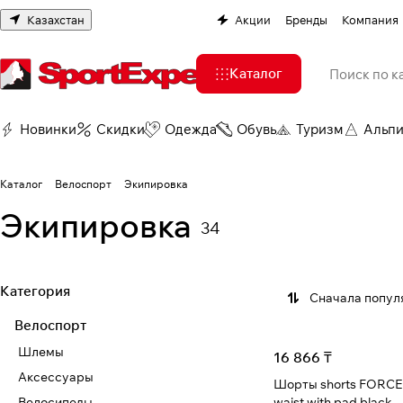
Казахстан
Акции
Бренды
Компания
Каталог
Новинки
Скидки
Одежда
Обувь
Туризм
Альп
Каталог
Велоспорт
Экипировка
Экипировка
34
Категория
Сначала попул
Велоспорт
Шлемы
16 866 ₸
Аксессуары
Шорты shorts FORCE 
Велосипеды
waist with pad black