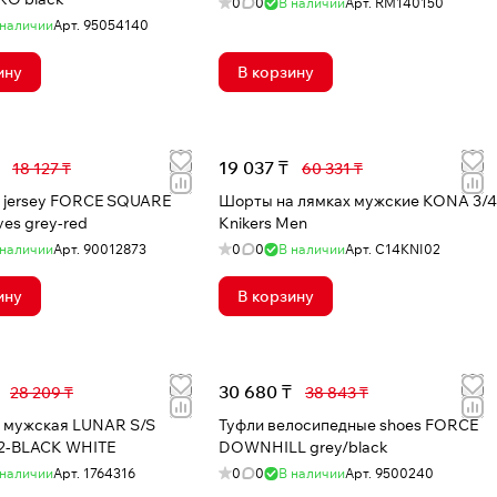
0
0
В наличии
Арт.
RM140150
 наличии
Арт.
95054140
ину
В корзину
19 037 ₸
18 127 ₸
60 331 ₸
 jersey FORCE SQUARE
Шорты на лямках мужские KONA 3/4
short sleeves grey-red
Knikers Men
 наличии
Арт.
90012873
0
0
В наличии
Арт.
C14KNI02
ину
В корзину
30 680 ₸
28 209 ₸
38 843 ₸
 мужская LUNAR S/S
Туфли велосипедные shoes FORCE
2-BLACK WHITE
DOWNHILL grey/black
 наличии
Арт.
1764316
0
0
В наличии
Арт.
9500240