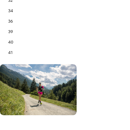
32
34
36
39
40
41
42
43
44
46
48
50
52