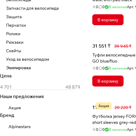
0
0
В наличии
Арт.
Запчасти для велосипеда
Защита
В корзину
Перчатки
Ролики
Рюкзаки
31 551 ₸
39 945 ₸
Скейты
Туфли велосипедные
Уход за велосипедом
GO blue/fluo
Экипировка
0
0
В наличии
Арт.
Цена
В корзину
Наши предложения
Акция
11 692 ₸
20 220 ₸
Акция
Бренд
Футболка jersey FOR
short sleeves grey-re
Alpinestars
0
0
В наличии
Арт.