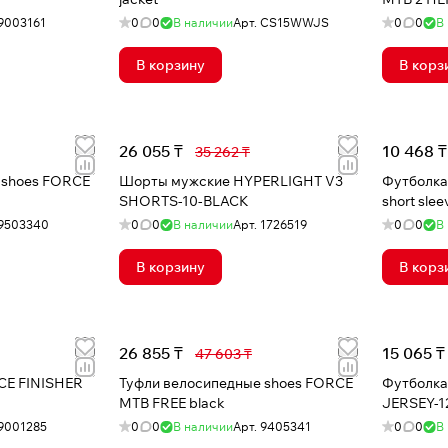
9003161
0
0
В наличии
Арт.
CS15WWJS
0
0
В
В корзину
В корз
26 055 ₸
10 468 ₸
35 262 ₸
 shoes FORCE
Шорты мужские HYPERLIGHT V3
Футболка
SHORTS-10-BLACK
9503340
0
0
В наличии
Арт.
1726519
0
0
В
В корзину
В корз
26 855 ₸
15 065 ₸
47 603 ₸
CE FINISHER
Туфли велосипедные shoes FORCE
Футболка
d
MTB FREE black
JERSEY-1
9001285
0
0
В наличии
Арт.
9405341
0
0
В