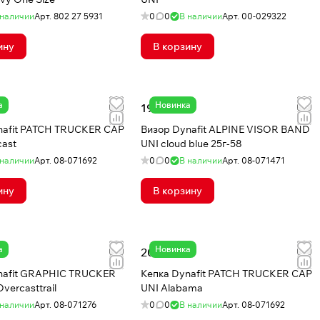
 наличии
Арт.
802 27 5931
0
0
В наличии
Арт.
00-029322
ину
В корзину
а
Новинка
19 206 ₸
nafit PATCH TRUCKER CAP
Визор Dynafit ALPINE VISOR BAND
cast
UNI cloud blue 25г-58
 наличии
Арт.
08-071692
0
0
В наличии
Арт.
08-071471
ину
В корзину
а
Новинка
20 294 ₸
nafit GRAPHIC TRUCKER
Кепка Dynafit PATCH TRUCKER CAP
vercasttrail
UNI Alabama
 наличии
Арт.
08-071276
0
0
В наличии
Арт.
08-071692