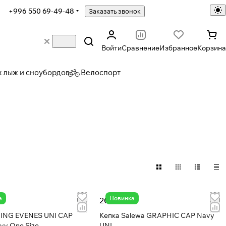
+996 550 69-49-48
Заказать звонок
Войти
Сравнение
Избранное
Корзина
х лыж и сноубордов
Велоспорт
а
Новинка
20 294 ₸
KING EVENES UNI CAP
Кепка Salewa GRAPHIC CAP Navy
vy One Size
UNI