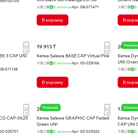
X89100100
0
0
В наличии
Арт.
08-071471
0
0
В
В корзину
В корз
Новинк
19 913 ₸
20 294 ₸
ER 3 CAP UNI
Кепка Salewa BASE CAP Virtual Pink
Кепка Dy
UNI Over
0
0
В наличии
Арт.
00-028166
08-071138
0
0
В
В корзину
В корз
Новинка
Новинк
20 294 ₸
17 573 ₸
 CO CAP-0620
Кепка Salewa GRAPHIC CAP Faded
Кепка Dy
Green UNI
CAP UNI O
00-025701
0
0
В наличии
Арт.
00-029322
0
0
В