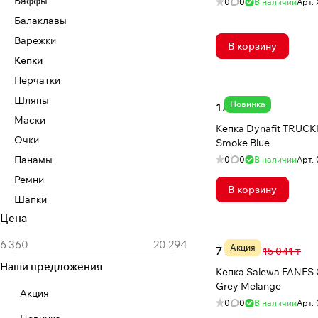
Баффы
0
0
В наличии
Арт.
Балаклавы
Варежки
В корзину
Кепки
Перчатки
Шляпы
Новинка
17 573 ₸
Маски
Кепка Dynafit TRUCK
Очки
Smoke Blue
Панамы
0
0
В наличии
Арт.
Ремни
В корзину
Шапки
Цена
Акция
7 285 ₸
15 041 ₸
Наши предложения
Кепка Salewa FANES
Grey Melange
Акция
0
0
В наличии
Арт.