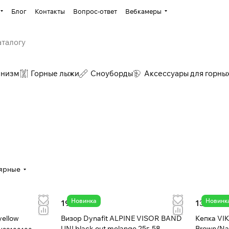
Блог
Контакты
Вопрос-ответ
Вебкамеры
инизм
Горные лыжи
Сноуборды
Аксессуары для горны
ярные
Новинка
Новинк
19 206 ₸
13 711 ₸
ellow
Визор Dynafit ALPINE VISOR BAND
Кепка VI
UNI black out melange 25г-58
Brown/Na