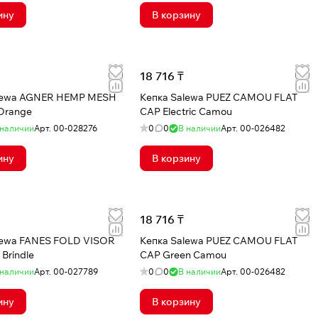
ину
В корзину
18 716 ₸
lewa AGNER HEMP MESH
Кепка Salewa PUEZ CAMOU FLAT
Orange
CAP Electric Camou
 наличии
Арт.
00-028276
0
0
В наличии
Арт.
00-026482
ину
В корзину
18 716 ₸
lewa FANES FOLD VISOR
Кепка Salewa PUEZ CAMOU FLAT
Brindle
CAP Green Camou
 наличии
Арт.
00-027789
0
0
В наличии
Арт.
00-026482
ину
В корзину