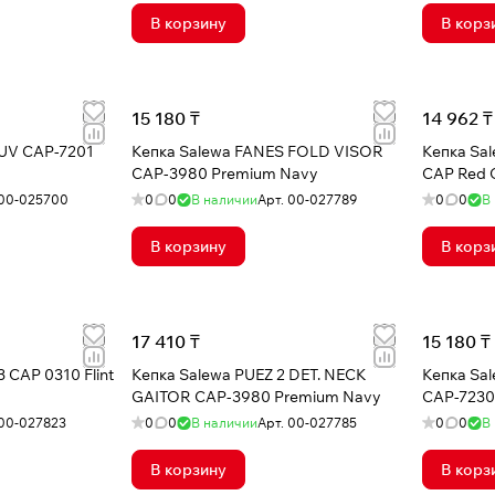
В корзину
В корз
15 180 ₸
14 962 ₸
 UV CAP-7201
Кепка Salewa FANES FOLD VISOR
Кепка Sa
CAP-3980 Premium Navy
CAP Red 
00-025700
0
0
В наличии
Арт.
00-027789
0
0
В
В корзину
В корз
17 410 ₸
15 180 ₸
 CAP 0310 Flint
Кепка Salewa PUEZ 2 DET. NECK
Кепка Sa
GAITOR CAP-3980 Premium Navy
CAP-7230 
00-027823
0
0
В наличии
Арт.
00-027785
0
0
В
В корзину
В корз