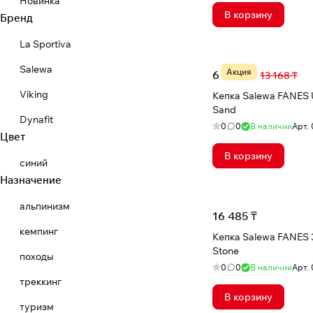
Новинка
В корзину
Бренд
La Sportiva
Salewa
Акция
6 360 ₸
13 168 ₸
Viking
Кепка Salewa FANES
Sand
Dynafit
0
0
В наличии
Арт.
Цвет
В корзину
синий
Назначение
альпинизм
16 485 ₸
кемпинг
Кепка Salewa FANES 3
Stone
походы
0
0
В наличии
Арт.
треккинг
В корзину
туризм