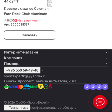
44 624 ₸
Кресло складное Coleman
Furn Deck Chair Aluminum
0
0
Нет в наличии
Арт.
2000038337
Заказать
Интернет-магазин
Компания
Помощь
+996 550 69-49-48
sportexpertkg@yandex.ru
Бишкек, проспект Чингиза Айтматова, 73/1
© 2026 ОсОО «Sport-Expert»
Темная тема
Конфиденциальность
Оферта