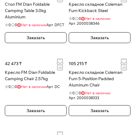
Стол FM Dian Foldable
Кресло складное Coleman
Camping Table 3.0kg
Furn Kickback Steel
Aluminium
0
0
Нет в наличии
Арт.
2000038346
0
0
Нет в наличии
Арт.
DFCT
Заказать
Заказать
42 473 ₸
105 215 ₸
Кресло FM Dian Foldable
Кресло складное Coleman
Camping Chair 2.57kg
Furn 5-Position Padded
Aluminum Chair
0
0
Нет в наличии
Арт.
DC
0
0
Нет в наличии
Арт.
2000038333
Заказать
Заказать