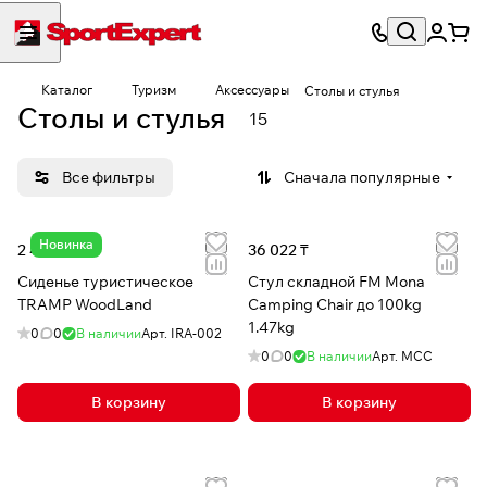
Каталог
Туризм
Аксессуары
Столы и стулья
Столы и стулья
15
Все фильтры
Сначала популярные
Новинка
2 473 ₸
36 022 ₸
Сиденье туристическое
Стул складной FM Mona
TRAMP WoodLand
Camping Chair до 100kg
1.47kg
0
0
В наличии
Арт.
IRA-002
0
0
В наличии
Арт.
MCC
В корзину
В корзину