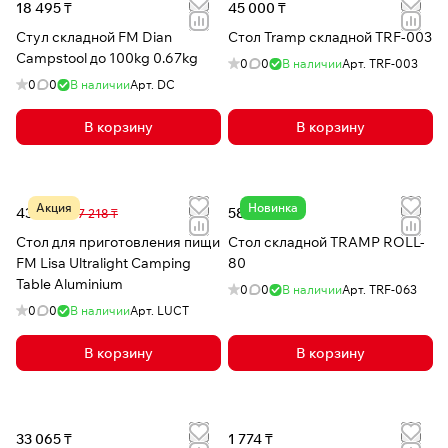
18 495 ₸
45 000 ₸
Стул складной FM Dian
Стол Tramp складной TRF-003
Campstool до 100kg 0.67kg
0
0
В наличии
Арт.
TRF-003
0
0
В наличии
Арт.
DC
В корзину
В корзину
Акция
Новинка
43 871 ₸
58 065 ₸
67 218 ₸
Стол для приготовления пищи
Стол складной TRAMP ROLL-
FM Lisa Ultralight Camping
80
Table Aluminium
0
0
В наличии
Арт.
TRF-063
0
0
В наличии
Арт.
LUCT
В корзину
В корзину
33 065 ₸
1 774 ₸