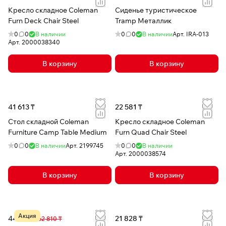
Кресло складное Coleman
Сиденье туристическое
Furn Deck Chair Steel
Tramp Металлик
0
0
В наличии
0
0
В наличии
Арт.
IRA-013
Арт.
2000038340
В корзину
В корзину
41 613 ₸
22 581 ₸
Стол складной Coleman
Кресло складное Coleman
Furniture Camp Table Medium
Furn Quad Chair Steel
0
0
В наличии
Арт.
2199745
0
0
В наличии
Арт.
2000038574
В корзину
В корзину
Акция
44 086 ₸
21 828 ₸
62 810 ₸