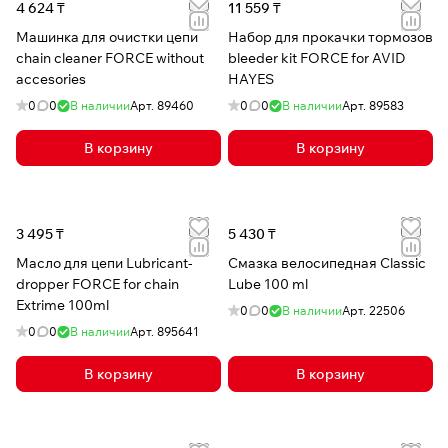
4 624 ₸
11 559 ₸
Машинка для очистки цепи
Набор для прокачки тормозов
chain cleaner FORCE without
bleeder kit FORCE for AVID
accesories
HAYES
0
0
В наличии
Арт.
89460
0
0
В наличии
Арт.
89583
В корзину
В корзину
3 495 ₸
5 430 ₸
Масло для цепи Lubricant-
Смазка велосипедная Classic
dropper FORCE for chain
Lube 100 ml
Extrime 100ml
0
0
В наличии
Арт.
22506
0
0
В наличии
Арт.
895641
В корзину
В корзину