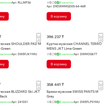
 наличии
Арт.
RLLMP36
0
0
В наличии
Арт.
D9DWMMGD05-64-46R
ину
В корзину
₸
396 237 ₸
мужская SHOULDER PAD M
Куртка мужская CHANNEL TERRO
-Green
MENS JKT Lime Green
 наличии
Арт.
DW5FJK11MU
0
0
В наличии
Арт.
DWMOGK77
ину
В корзину
₸
358 441 ₸
ужская BLIZZARD Ski JKT
Брюки мужские SWISS PANTS M
Black
Grey
 наличии
Арт.
241001
0
0
В наличии
Арт.
DW5FLP01MU