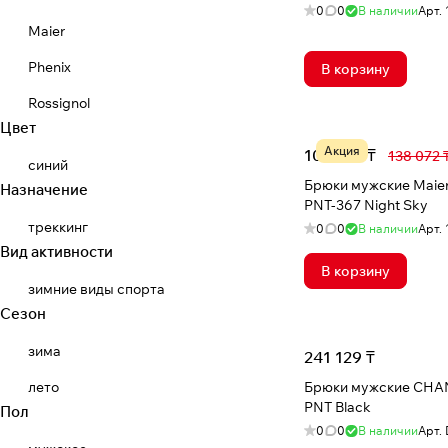
0
0
В наличии
Арт.
Maier
Phenix
В корзину
Rossignol
Цвет
Акция
107 785 ₸
138 072 
синий
Брюки мужские Maie
Назначение
PNT-367 Night Sky
треккинг
0
0
В наличии
Арт.
Вид активности
В корзину
зимние виды спорта
Сезон
зима
241 129 ₸
лето
Брюки мужские CHA
PNT Black
Пол
0
0
В наличии
Арт.