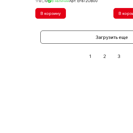
0
0
В наличии
Арт.
EF872OB00
В корзину
В корз
Загрузить еще
1
2
3