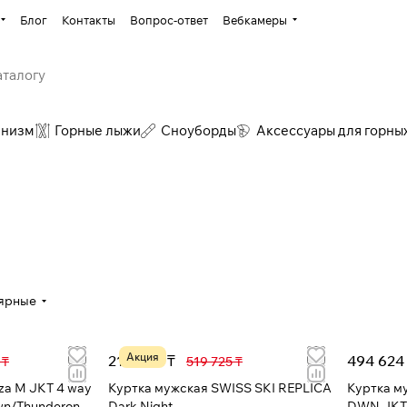
Блог
Контакты
Вопрос-ответ
Вебкамеры
инизм
Горные лыжи
Сноуборды
Аксессуары для горны
ярные
Акция
218 989 ₸
494 624
 ₸
519 725 ₸
za M JKT 4 way
Куртка мужская SWISS SKI REPLICA
Куртка м
own/Thunderon
Dark Night
DWN JKT 