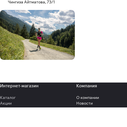
S
Чингиза Айтматова, 73/1
M
L
XL
XXL
Интернет-магазин
Компания
Каталог
О компании
Акции
Новости
Бренды
Отзывы
Коллекции
Документы
Образы
Реквизиты