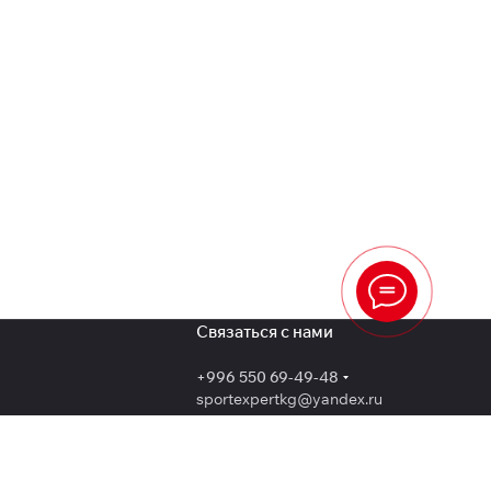
Связаться с нами
+996 550 69-49-48
sportexpertkg@yandex.ru
Бишкек, проспект Чингиза Айтматова,
73/1