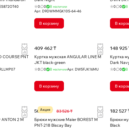
ES872OT40
0
0
В наличии
0
0
В
Арт.
D9DWMMGK10S-64-46
В корзину
В корз
409 462 ₸
148 925 
O COURSE PNT
Куртка мужская ANGULAR LINE M
Куртка м
JKT black-green
Dark Nav
RLLMP07
0
0
В наличии
Арт.
DW5FJK16MU
0
0
В
В корзину
В корз
Акция
50 892 ₸
182 527 
83 526 ₸
r ANTON 2 M
Брюки мужские Maier BOREST M
Брюки му
PNT-218 Biscay Bay
Black