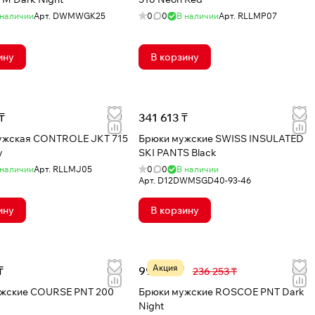
 наличии
Арт.
DWMWGK25
0
0
В наличии
Арт.
RLLMP07
ину
В корзину
₸
341 613 ₸
ужская CONTROLE JKT 715
Брюки мужские SWISS INSULATED
y
SKI PANTS Black
 наличии
Арт.
RLLMJ05
0
0
В наличии
Арт.
D12DWMSGD40-93-46
ину
В корзину
Акция
₸
99 565 ₸
236 253 ₸
жские COURSE PNT 200
Брюки мужские ROSCOE PNT Dark
Night