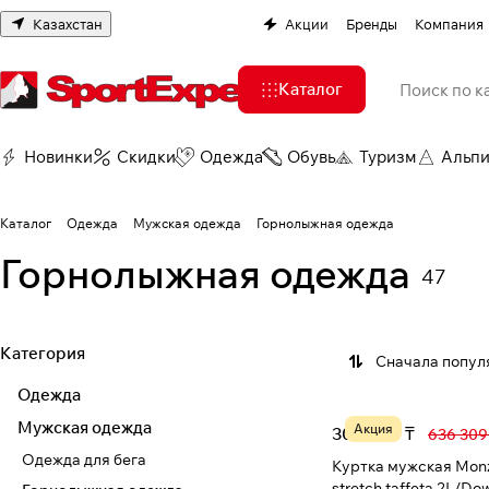
Казахстан
Акции
Бренды
Компания
Каталог
Новинки
Скидки
Одежда
Обувь
Туризм
Альп
Каталог
Одежда
Мужская одежда
Горнолыжная одежда
Горнолыжная одежда
47
Категория
Сначала попул
Одежда
Мужская одежда
Акция
304 984 ₸
636 309
Одежда для бега
Куртка мужская Mon
stretch taffeta 2L/D