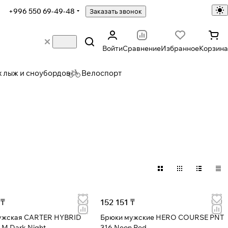
+996 550 69-49-48
Заказать звонок
Войти
Сравнение
Избранное
Корзина
х лыж и сноубордов
Велоспорт
 ₸
152 151 ₸
ужская CARTER HYBRID
Брюки мужские HERO COURSE PNT
M Dark Night
316 Neon Red