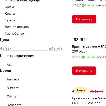
Горнолыжная одежда
0
0
В наличии
Арт.
Брюки
Кофты
В корзину
Куртки
Летняя одежда
Термобелье
152 151 ₸
Цена
Брюки мужские HER
200 black
Наши предложения
0
0
В наличии
Арт.
Акция
Бренд
В корзину
Armada
Blizzard
Акция
43 887 ₸
76 694 ₸
Colmar
Брюки мужские Maie
PNT-390 Poseidon
Descente