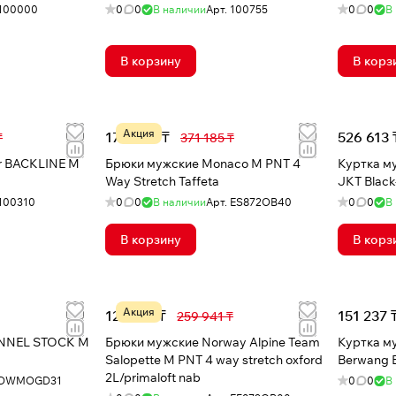
100000
0
0
В наличии
Арт.
100755
0
0
В
В корзину
В корз
Акция
177 898 ₸
526 613 
₸
371 185 ₸
r BACKLINE M
Брюки мужские Monaco M PNT 4
Куртка 
Way Stretch Taffeta
JKT Black
100310
0
0
В наличии
Арт.
ES872OB40
0
0
В
В корзину
В корз
Акция
127 011 ₸
151 237 
259 941 ₸
NNEL STOCK M
Брюки мужские Norway Alpine Team
Куртка м
Salopette M PNT 4 way stretch oxford
Berwang 
2L/primaloft nab
DWMOGD31
0
0
В