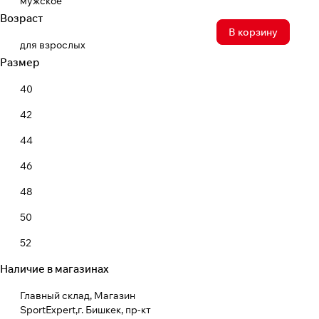
мужское
Возраст
В корзину
для взрослых
Размер
40
42
44
46
48
50
52
Наличие в магазинах
54
56
Главный склад, Магазин
SportExpert,г. Бишкек, пр-кт