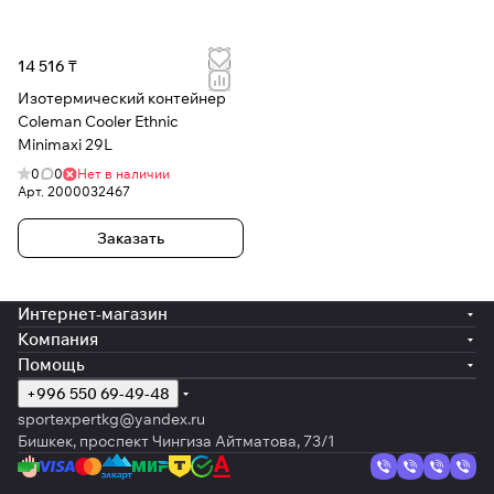
14 516 ₸
Изотермический контейнер
Coleman Cooler Ethnic
Minimaxi 29L
0
0
Нет в наличии
Арт.
2000032467
Заказать
Интернет-магазин
Компания
Помощь
+996 550 69-49-48
sportexpertkg@yandex.ru
Бишкек, проспект Чингиза Айтматова, 73/1