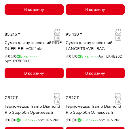
В корзину
В корзину
85 215 ₸
95 430 ₸
Сумка для путешествий RIDE
Сумка для путешествий
DUFFLE BLACK-1siz
LANGE TRAVEL BAG
0
0
В наличии
0
0
В наличии
Арт.
LKHB202
Арт.
12F5000.1.1
В корзину
В корзину
7 527 ₸
7 527 ₸
Гермомешок Tramp Diamond
Гермомешок Tramp Diamond
Rip Stop 50л Оранжевый
Rip Stop 50л Оливковый
0
0
В наличии
Арт.
TRA-208
0
0
В наличии
Арт.
TRA-208