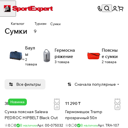
Каталог
Туризм
Сумки
Сумки
9
Баул
Гермосна
Поясны
ы
ряжение
е сумки
2
3 товара
2 товара
товара
Все фильтры
Сначала популярные
Новинка
38 065 ₸
11 290 ₸
Сумка поясная Salewa
Гермомешок Tramp
PEDROC HIPBELT Black Out
прозрачный 50л
0
0
В наличии
Арт.
00-075032
0
0
В наличии
Арт.
TRA-107