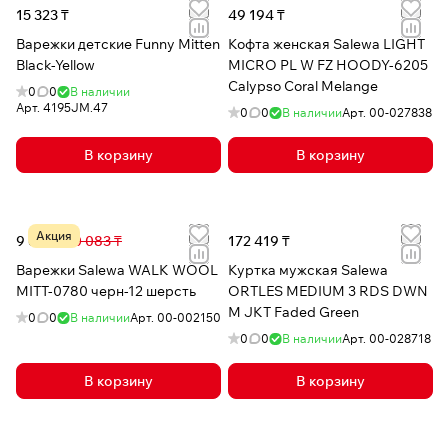
15 323 ₸
49 194 ₸
Варежки детские Funny Mitten
Кофта женская Salewa LIGHT
Black-Yellow
MICRO PL W FZ HOODY-6205
Calypso Coral Melange
0
0
В наличии
Арт.
4195JM.47
0
0
В наличии
Арт.
00-027838
В корзину
В корзину
Акция
9 634 ₸
30 083 ₸
172 419 ₸
Варежки Salewa WALK WOOL
Куртка мужская Salewa
MITT-0780 черн-12 шерсть
ORTLES MEDIUM 3 RDS DWN
M JKT Faded Green
0
0
В наличии
Арт.
00-002150
0
0
В наличии
Арт.
00-028718
В корзину
В корзину