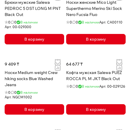
Брюки мужские Salewa
Носки женские Mico Light
PEDROC 5 DST LONG M PNT
Superthermo Merino Ski Sock
Black Out
Nero Fucsia Fluo
0
0
В наличии
0
0
В наличии
Арт.
CA00110
Арт.
00-029300
В корзину
В корзину
9 409 ₸
64 677 ₸
Носки Medium weight Crew
Кофта мужская Salewa PUEZ
hiking socks Blue Washed
ROCCA PL M JKT Black Out
Jeans
0
0
В наличии
Арт.
00-029126
0
0
В наличии
Арт.
NGCM1002
В корзину
В корзину