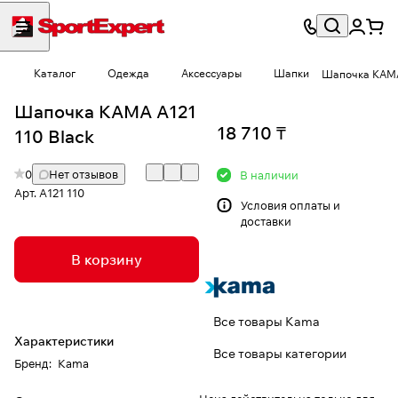
Каталог
Одежда
Аксессуары
Шапки
Шапочка КАМА 
Шапочка КАМА A121
18 710 ₸
110 Black
0
Нет отзывов
В наличии
Арт.
A121 110
Условия
оплаты и
доставки
В корзину
Все товары Kama
Характеристики
Все товары категории
Бренд
:
Kama