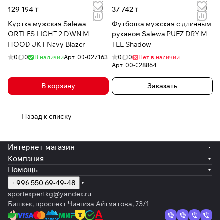
129 194 ₸
37 742 ₸
Куртка мужская Salewa
Футболка мужская с длинным
ORTLES LIGHT 2 DWN M
рукавом Salewa PUEZ DRY M
HOOD JKT Navy Blazer
TEE Shadow
0
0
В наличии
Арт.
00-027163
0
0
Нет в наличии
Арт.
00-028864
В корзину
Заказать
Назад к списку
Интернет-магазин
Компания
Помощь
+996 550 69-49-48
sportexpertkg@yandex.ru
Бишкек, проспект Чингиза Айтматова, 73/1