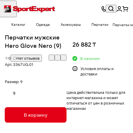
Каталог
Одежда
Аксессуары
Перчатки
Перчатки м
Перчатки мужские
26 882 ₸
Hero Glove Nero (9)
0
Нет отзывов
В наличии
Арт.
3367UG.01
Условия
оплаты и
доставки
Размер:
9
Цена действительна только для
9
интернет-магазина и может
отличаться от цен в розничных
магазинах
В корзину