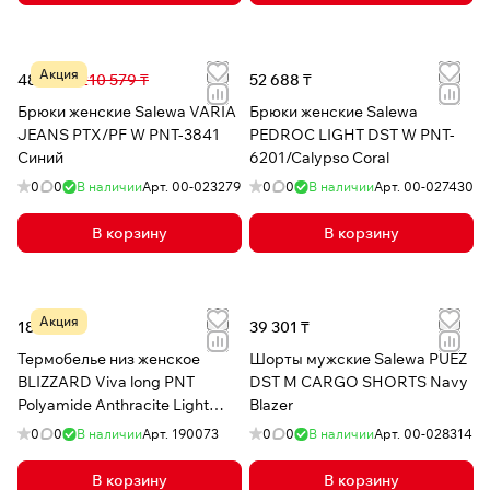
Акция
48 382 ₸
210 579 ₸
52 688 ₸
Брюки женские Salewa VARIA
Брюки женские Salewa
JEANS PTX/PF W PNT-3841
PEDROC LIGHT DST W PNT-
Синий
6201/Calypso Coral
0
0
В наличии
Арт.
00-023279
0
0
В наличии
Арт.
00-027430
В корзину
В корзину
Акция
18 011 ₸
39 301 ₸
Термобелье низ женское
Шорты мужские Salewa PUEZ
BLIZZARD Viva long PNT
DST M CARGO SHORTS Navy
Polyamide Anthracite Light
Blazer
Blue
0
0
В наличии
Арт.
190073
0
0
В наличии
Арт.
00-028314
В корзину
В корзину