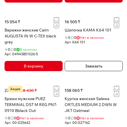
15 054 ₸
16 505 ₸
Варежки женские Cairn
Шапочка КАМА K64 101
AUGUSTA IN W C-TEX black
0
0
Нет в наличии
grey
Арт.
K64 101
0
0
В наличии
Арт.
04943851026-5
В корзину
Заказать
Акция
27 296 ₸
68 430 ₸
158 065 ₸
Брюки мужские PUEZ
Куртка женская Salewa
TERMINAL DST M REG PNT-
ORTLES MEDIUM 2 DWN W
0910 Bblack Out
JKT Oatmeal
0
0
Нет в наличии
0
0
Нет в наличии
Арт.
00-025642
Арт.
00-027162