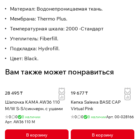
Материал: Водонепроницаемая ткань.
Мембрана: Thermo Plus.
Температурная шкала: 2000 -Стандарт
Утеплитель: Fiberfill.
Подкладка: Hydrofill.
Цвет: Black.
Вам также может понравиться
28 495 ₸
19 677 ₸
Шапочка КАМА AW36 110
Кепка Salewa BASE CAP
М/W S-S/син.черн. с ушами
Virtual Pink
0
0
В наличии
0
0
В наличии
Арт.
00-028166
Арт.
AW36 110 М
В корзину
В корзину