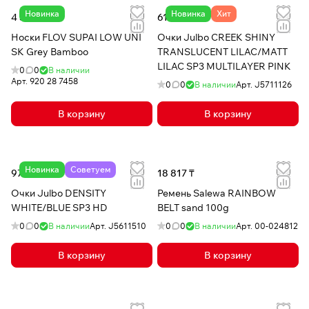
Новинка
Новинка
Хит
4 301 ₸
61 129 ₸
Носки FLOV SUPAI LOW UNI
Очки Julbo CREEK SHINY
SK Grey Bamboo
TRANSLUCENT LILAC/MATT
LILAC SP3 MULTILAYER PINK
0
0
В наличии
Арт.
920 28 7458
0
0
В наличии
Арт.
J5711126
В корзину
В корзину
Новинка
Советуем
97 796 ₸
18 817 ₸
Очки Julbo DENSITY
Ремень Salewa RAINBOW
WHITE/BLUE SP3 HD
BELT sand 100g
0
0
В наличии
Арт.
J5611510
0
0
В наличии
Арт.
00-024812
В корзину
В корзину