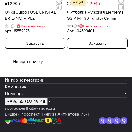
Акция
61 290 ₸
20 301 ₸
44 904 ₸
Очки Julbo FUSE CRISTAL
Футболка мужская Elements
BRIL/NOIR PLZ
SS V M 130 Tunder Синяя
0
0
Нет в наличии
0
0
Нет в наличии
Арт.
J5559075
Арт.
104593401
Заказать
Заказать
Назад к списку
Интернет-магазин
Компания
Помощь
+996 550 69-49-48
sportexpertkg@yandex.ru
Бишкек, проспект Чингиза Айтматова, 73/1