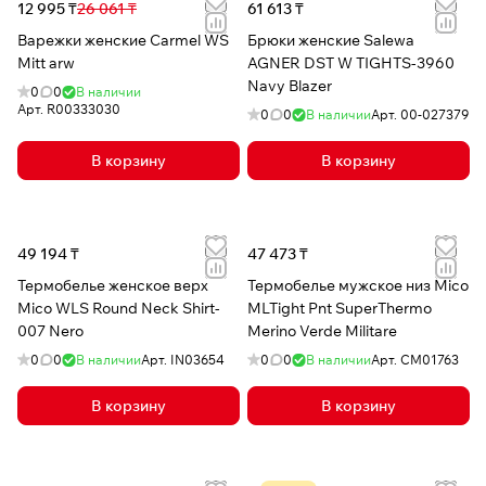
12 995 ₸
26 061 ₸
61 613 ₸
Варежки женские Carmel WS
Брюки женские Salewa
Mitt arw
AGNER DST W TIGHTS-3960
Navy Blazer
0
0
В наличии
Арт.
R00333030
0
0
В наличии
Арт.
00-027379
В корзину
В корзину
49 194 ₸
47 473 ₸
Термобелье женское верх
Термобелье мужское низ Mico
Mico WLS Round Neck Shirt-
MLTight Pnt SuperThermo
007 Nero
Merino Verde Militare
0
0
В наличии
Арт.
IN03654
0
0
В наличии
Арт.
CM01763
В корзину
В корзину