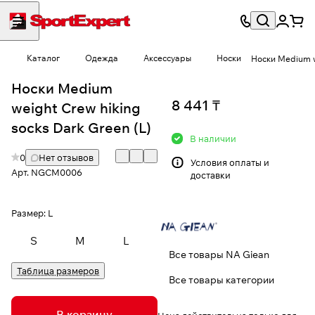
Каталог
Одежда
Аксессуары
Носки
Носки Medium w
Носки Medium
8 441 ₸
weight Crew hiking
socks Dark Green (L)
В наличии
0
Нет отзывов
Условия
оплаты и
Арт.
NGCM0006
доставки
Размер:
L
S
M
L
Все товары NA Giean
Таблица размеров
Все товары категории
В корзину