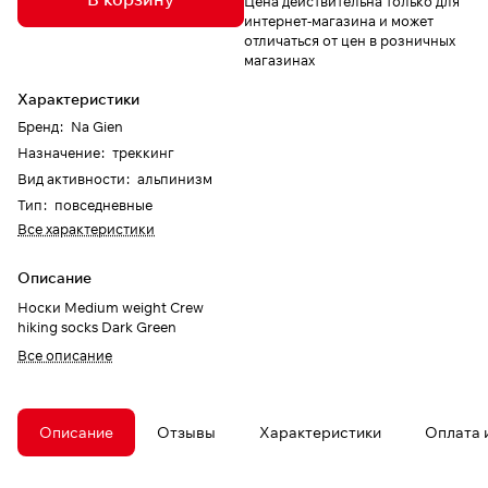
Цена действительна только для
интернет-магазина и может
отличаться от цен в розничных
магазинах
Характеристики
Бренд
:
Na Gien
Назначение
:
треккинг
Вид активности
:
альпинизм
Тип
:
повседневные
Все характеристики
Описание
Носки Medium weight Crew
hiking socks Dark Green
Все описание
Описание
Отзывы
Характеристики
Оплата 