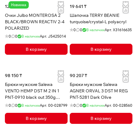
Новинка
123 721 ₸
19 641 ₸
Очки Julbo MONTEROSA 2
Шапочка TERRY BEANIE
BLACK/BROWN REACTIV 2-4
turquoise/crystal-L polyacryl
POLARIZED
0
0
В наличии
Арт.
X31616635
0
0
В наличии
Арт.
J5425014
В корзину
В корзину
98 150 ₸
90 207 ₸
Брюки мужские Salewa
Брюки мужские Salewa
VENTO HEMP DST M 2 IN 1
AGNER ORVAL 3 DST M REG
PNT-0910 black out 350g
PNT-5281 Dark Olive
polyester
0
0
В наличии
Арт.
00-028799
0
0
В наличии
Арт.
00-028560
В корзину
В корзину