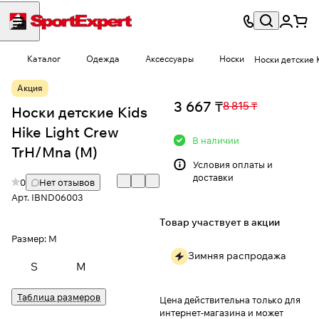
Каталог
Одежда
Аксессуары
Носки
Носки детские 
Акция
3 667 ₸
8 815 ₸
Носки детские Kids
Hike Light Crew
В наличии
TrH/Mna (M)
Условия
оплаты и
доставки
0
Нет отзывов
Арт.
IBND06003
Товар участвует в акции
Размер:
M
Зимняя распродажа
S
M
Таблица размеров
Цена действительна только для
интернет-магазина и может