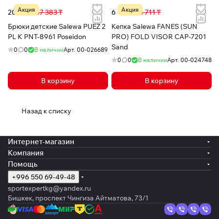
Акция
Акция
20 914 ₸
47 383 ₸
6 485 ₸
14 711 ₸
Брюки детские Salewa PUEZ 2
Кепка Salewa FANES (SUN
PL K PNT-8961 Poseidon
PRO) FOLD VISOR CAP-7201
Sand
0
0
В наличии
Арт.
00-026689
0
0
В наличии
Арт.
00-024748
В корзину
В корзину
Назад к списку
Интернет-магазин
Компания
Помощь
+996 550 69-49-48
sportexpertkg@yandex.ru
Бишкек, проспект Чингиза Айтматова, 73/1