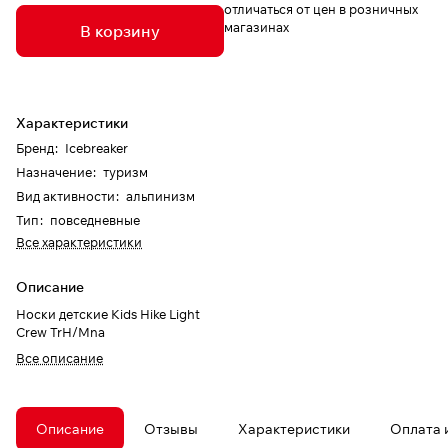
отличаться от цен в розничных
магазинах
В корзину
Характеристики
Бренд
:
Icebreaker
Назначение
:
туризм
Вид активности
:
альпинизм
Тип
:
повседневные
Все характеристики
Описание
Носки детские Kids Hike Light
Crew TrH/Mna
Все описание
Описание
Отзывы
Характеристики
Оплата 