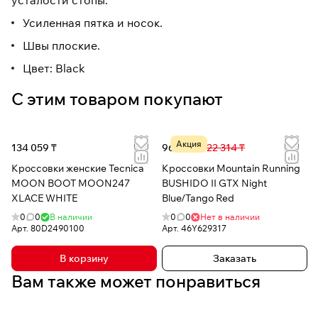
усталости стопы.
Усиленная пятка и носок.
Швы плоские.
Цвет: Black
С этим товаром покупают
Акция
134 059 ₸
96 621 ₸
122 314 ₸
Кроссовки женские Tecnica
Кроссовки Mountain Running
MOON BOOT MOON247
BUSHIDO II GTX Night
XLACE WHITE
Blue/Tango Red
0
0
В наличии
0
0
Нет в наличии
Арт.
80D2490100
Арт.
46Y629317
В корзину
Заказать
Вам также может понравиться