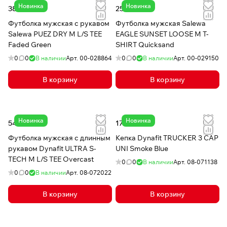
Новинка
Новинка
38 411 ₸
25 408 ₸
Футболка мужская с рукавом
Футболка мужская Salewa
Salewa PUEZ DRY M L/S TEE
EAGLE SUNSET LOOSE M T-
Faded Green
SHIRT Quicksand
0
0
В наличии
Арт.
00-028864
0
0
В наличии
Арт.
00-029150
В корзину
В корзину
Новинка
Новинка
54 842 ₸
17 573 ₸
Футболка мужская с длинным
Кепка Dynafit TRUCKER 3 CAP
рукавом Dynafit ULTRA S-
UNI Smoke Blue
TECH M L/S TEE Overcast
0
0
В наличии
Арт.
08-071138
0
0
В наличии
Арт.
08-072022
В корзину
В корзину