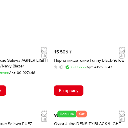
15 506 ₸
кие Salewa AGNER LIGHT
Перчатки детские Funny Black-Yellow
/Navy Blazer
0
0
В наличии
Арт.
4195JG.47
личии
Арт.
00-027448
у
В корзину
Новинка
Хит
98 966 ₸
кие Salewa PUEZ
Очки Julbo DENSITY BLACK/LIGHT