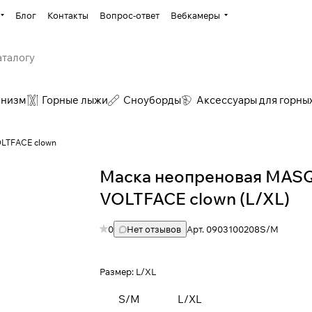
Блог
Контакты
Вопрос-ответ
Вебкамеры
инизм
Горные лыжи
Сноуборды
Аксессуары для горны
LTFACE clown
Маска неопреновая MAS
VOLTFACE clown (L/XL)
0
Нет отзывов
Арт.
0903100208S/M
Размер:
L/XL
S/M
L/XL