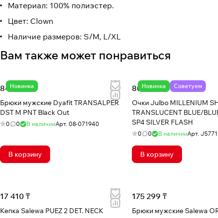
Материал: 100% полиэстер.
Цвет: Clown
Наличие размеров: S/M, L/XL
Вам также может понравиться
Новинка
Новинка
Советуем
84 603 ₸
80 413 ₸
Брюки мужские Dyafit TRANSALPER
Очки Julbo MILLENIUM S
DST M PNT Black Out
TRANSLUCENT BLUE/BLU
SP4 SILVER FLASH
0
0
В наличии
Арт.
08-071940
0
0
В наличии
Арт.
J5771
В корзину
В корзину
17 410 ₸
175 299 ₸
Кепка Salewa PUEZ 2 DET. NECK
Брюки мужские Salewa O