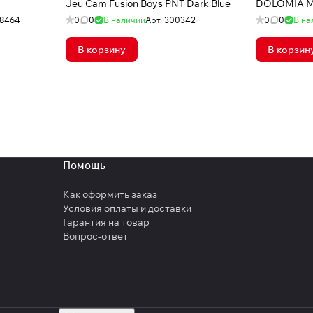
Jeu Cam Fusion Boys PNT Dark Blue
DOLOMIA M 
28464
0
0
В наличии
Арт.
300342
0
0
В на
В корзину
В корзин
Помощь
Как оформить заказ
Условия оплаты и доставки
Гарантия на товар
Вопрос-ответ