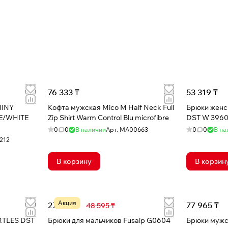
76 333 ₸
53 319 ₸
HINY
Кофта мужская Mico M Half Neck Full
Брюки женс
E/WHITE
Zip Shirt Warm Control Blu microfibre
DST W 3960
0
0
В наличии
Арт.
MA00663
0
0
В на
212
В корзину
В корзин
Акция
27 198 ₸
77 965 ₸
48 595 ₸
RTLES DST
Брюки для мальчиков Fusalp G0604
Брюки мужс