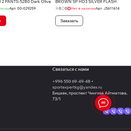
2 PANTS-5280 Dark Olive
BROWN SP HD3 SILVER FLASH
личии
Арт.
00-029259
0
0
Нет в наличии
Арт.
J5611614
у
Заказать
Связаться с нами
+996 550 69-49-48
sportexpertkg@yandex.ru
Бишкек, проспект Чингиза Айтматова,
73/1