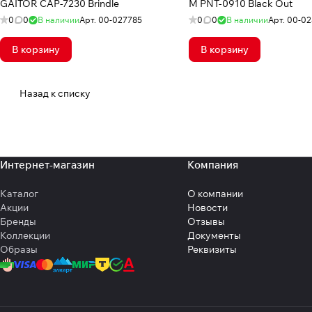
GAITOR CAP-7230 Brindle
M PNT-0910 Black Out
0
0
В наличии
Арт.
00-027785
0
0
В наличии
Арт.
00-0
В корзину
В корзину
Назад к списку
Интернет-магазин
Компания
Каталог
О компании
Акции
Новости
Бренды
Отзывы
Коллекции
Документы
Образы
Реквизиты