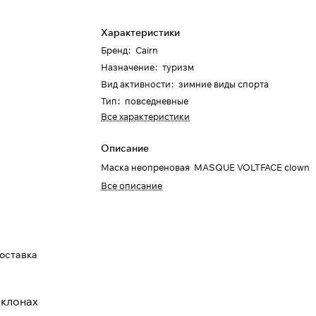
Характеристики
Бренд
:
Cairn
Назначение
:
туризм
Вид активности
:
зимние виды спорта
Тип
:
повседневные
Все характеристики
Описание
Маска неопреновая MASQUE VOLTFACE clown
Все описание
доставка
склонах