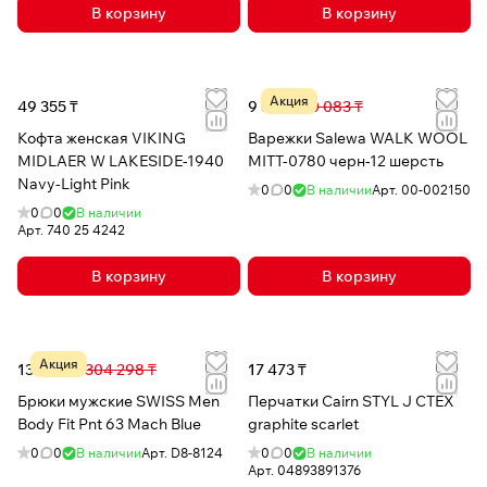
В корзину
В корзину
Акция
49 355 ₸
9 634 ₸
30 083 ₸
Кофта женская VIKING
Варежки Salewa WALK WOOL
MIDLAER W LAKESIDE-1940
MITT-0780 черн-12 шерсть
Navy-Light Pink
0
0
В наличии
Арт.
00-002150
0
0
В наличии
Арт.
740 25 4242
В корзину
В корзину
Акция
132 952 ₸
304 298 ₸
17 473 ₸
Брюки мужские SWISS Men
Перчатки Cairn STYL J CTEX
Body Fit Pnt 63 Mach Blue
graphite scarlet
0
0
В наличии
Арт.
D8-8124
0
0
В наличии
Арт.
04893891376