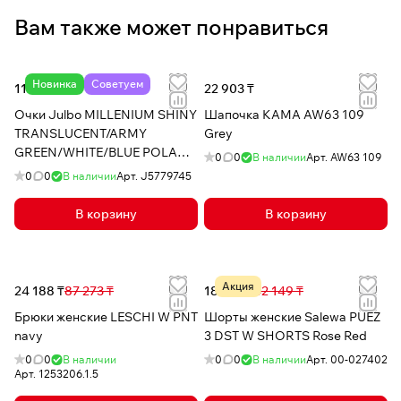
Вам также может понравиться
Новинка
Советуем
116 129 ₸
22 903 ₸
Очки Julbo MILLENIUM SHINY
Шапочка КАМА AW63 109
TRANSLUCENT/ARMY
Grey
GREEN/WHITE/BLUE POLAR 3
0
0
В наличии
Арт.
AW63 109
HD
0
0
В наличии
Арт.
J5779745
В корзину
В корзину
Акция
24 188 ₸
87 273 ₸
18 935 ₸
42 149 ₸
Брюки женские LESCHI W PNT
Шорты женские Salewa PUEZ
navy
3 DST W SHORTS Rose Red
0
0
В наличии
0
0
В наличии
Арт.
00-027402
Арт.
1253206.1.5