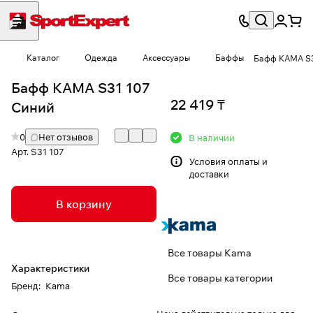
Каталог
Одежда
Аксессуары
Баффы
Бафф КАМА S3
Бафф КАМА S31 107
22 419 ₸
Синий
0
Нет отзывов
В наличии
Арт.
S31 107
Условия
оплаты и
доставки
В корзину
Все товары Kama
Характеристики
Все товары категории
Бренд
:
Kama