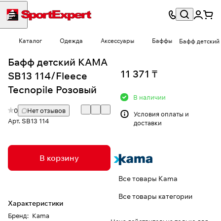
Каталог
Одежда
Аксессуары
Баффы
Бафф детский 
Бафф детский КАМА
11 371 ₸
SB13 114/Fleece
Tecnopile Розовый
В наличии
0
Нет отзывов
Условия
оплаты и
Арт.
SB13 114
доставки
В корзину
Все товары Kama
Все товары категории
Характеристики
Бренд
:
Kama