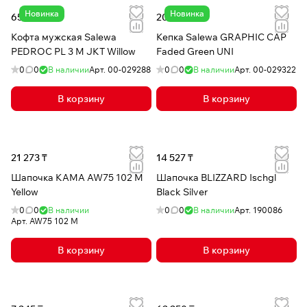
Новинка
Новинка
65 778 ₸
20 294 ₸
Кофта мужская Salewa
Кепка Salewa GRAPHIC CAP
PEDROC PL 3 M JKT Willow
Faded Green UNI
0
0
В наличии
Арт.
00-029288
0
0
В наличии
Арт.
00-029322
В корзину
В корзину
21 273 ₸
14 527 ₸
Шапочка КАМА AW75 102 M
Шапочка BLIZZARD Ischgl
Yellow
Black Silver
0
0
В наличии
0
0
В наличии
Арт.
190086
Арт.
AW75 102 M
В корзину
В корзину