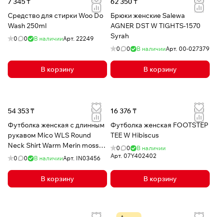
7 345 ₸
62 350 ₸
Средство для стирки Woo Do
Брюки женские Salewa
Wash 250ml
AGNER DST W TIGHTS-1570
Syrah
0
0
В наличии
Арт.
22249
0
0
В наличии
Арт.
00-027379
В корзину
В корзину
54 353 ₸
16 376 ₸
Футболка женская с длинным
Футболка женская FOOTSTEP
рукавом Mico WLS Round
TEE W Hibiscus
Neck Shirt Warm Merin moss
0
0
В наличии
Green
Арт.
07Y402402
0
0
В наличии
Арт.
IN03456
В корзину
В корзину