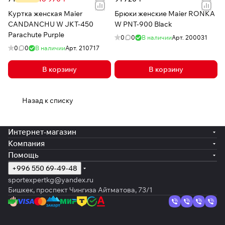
Куртка женская Maier
Брюки женские Maier RONKA
CANDANCHU W JKT-450
W PNT-900 Black
Parachute Purple
0
0
В наличии
Арт.
200031
0
0
В наличии
Арт.
210717
В корзину
В корзину
Назад к списку
Интернет-магазин
Компания
Помощь
+996 550 69-49-48
sportexpertkg@yandex.ru
Бишкек, проспект Чингиза Айтматова, 73/1