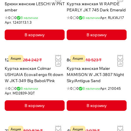
Брюки женские LESCHI W PNT
Куртка женская W RAPIDE
amber
PEARLY JKT 745 Dark Emerald
0
0
В наличии
0
0
В наличии
Арт.
RLKWJ17
Арт.
1243113.1.3
В корзину
В корзину
Акция
Акция
122 027 ₸
284 242 ₸
86 280 ₸
110 523 ₸
Куртка женская Colmar
Куртка женская Maier
USHUAIA Ecovail ergo fit down
MAMISON W JKT-3807 Night
W JKT-349 Big Babol/Pink
Sky/Antigua Sand
0
0
В наличии
0
0
В наличии
Арт.
210045
Арт.
MD2839-3QT
В корзину
В корзину
Акция
Акция
215 048 ₸
500 826 ₸
48 285 ₸
82 975 ₸