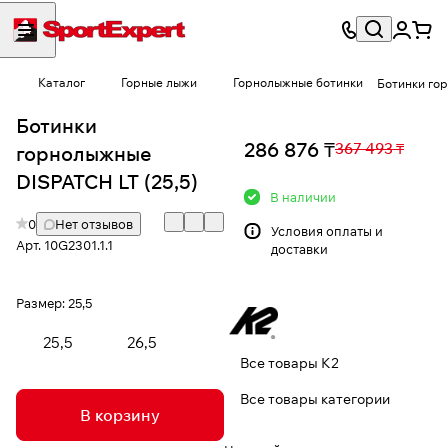
Каталог
Горные лыжи
Горнолыжные ботинки
Ботинки го
Ботинки
286 876 ₸
367 493 ₸
горнолыжные
DISPATCH LT (25,5)
В наличии
0
Нет отзывов
Условия
оплаты и
Арт.
10G2301.1.1
доставки
Размер:
25,5
25,5
26,5
Все товары K2
Все товары категории
В корзину