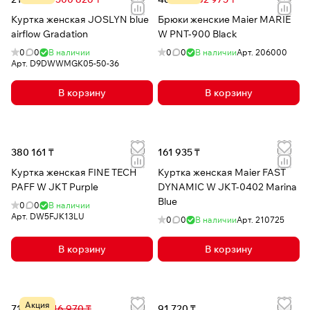
Куртка женская JOSLYN blue
Брюки женские Maier MARIE
airflow Gradation
W PNT-900 Black
0
0
В наличии
0
0
В наличии
Арт.
206000
Арт.
D9DWWMGK05-50-36
В корзину
В корзину
380 161 ₸
161 935 ₸
Куртка женская FINE TECH
Куртка женская Maier FAST
PAFF W JKT Purple
DYNAMIC W JKT-0402 Marina
Blue
0
0
В наличии
Арт.
DW5FJK13LU
0
0
В наличии
Арт.
210725
В корзину
В корзину
Акция
71 253 ₸
116 970 ₸
91 720 ₸