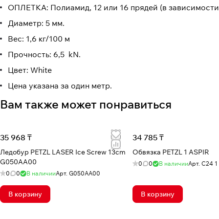
ОПЛЕТКА: Полиамид, 12 или 16 прядей (в зависимости 
Диаметр: 5 мм.
Вес: 1,6 кг/100 м
Прочность: 6,5 kN.
Цвет: White
Цена указана за один метр.
Вам также может понравиться
35 968 ₸
34 785 ₸
Ледобур PETZL LASER Ice Screw 13cm
Обвязка PETZL 1 ASPIR
G050AA00
0
0
В наличии
Арт.
C24 1
0
0
В наличии
Арт.
G050AA00
В корзину
В корзину