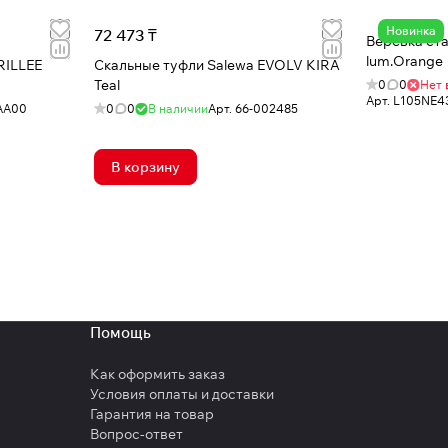
Новинка
72 473 ₸
Верёвка ста
lum.Orange
RILLEE
Скальные туфли Salewa EVOLV KIRA
Teal
0
0
Нет 
Арт.
L105NE4
AA00
0
0
В наличии
Арт.
66-002485
В корзину
Помощь
Как оформить заказ
Условия оплаты и доставки
Гарантия на товар
Вопрос-ответ