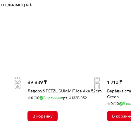
от диаметра).
89 839 ₸
1 210 ₸
Ледоруб PETZL SUMMIT Ice Axe 52cm
Верёвка стат
Green
0
0
В наличии
Арт.
U132B 052
0
0
В на
В корзину
В корзин