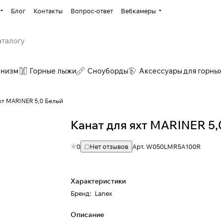
Блог
Контакты
Вопрос-ответ
Вебкамеры
инизм
Горные лыжи
Сноуборды
Аксессуары для горны
хт MARINER 5,0 Белый
Канат для яхт MARINER 5
0
Нет отзывов
Арт.
W050LMR5A100R
Характеристики
Бренд
:
Lanex
Описание