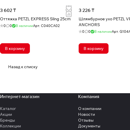
3 602 ₸
3 226 ₸
Оттяжка PETZL EXPRESS Sling 25cm
Шлямбурное ухо PETZL V
ANCHORS
0
0
В наличии
Арт.
C040CA02
0
0
В наличии
Арт.
G104
В корзину
В корзину
Назад к списку
Интернет-магазин
Компания
Каталог
О компании
Акции
Новости
Бренды
Отзывы
Коллекции
Документы