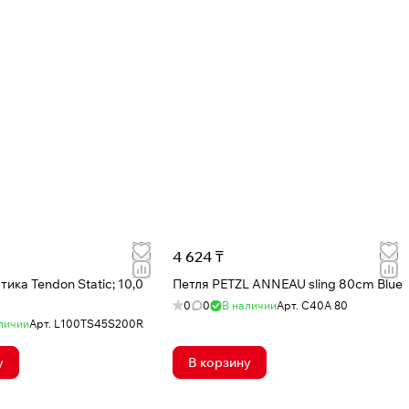
4 624 ₸
ика Tendon Static; 10,0
Петля PETZL ANNEAU sling 80cm Blue
0
0
В наличии
Арт.
C40A 80
личии
Арт.
L100TS45S200R
у
В корзину