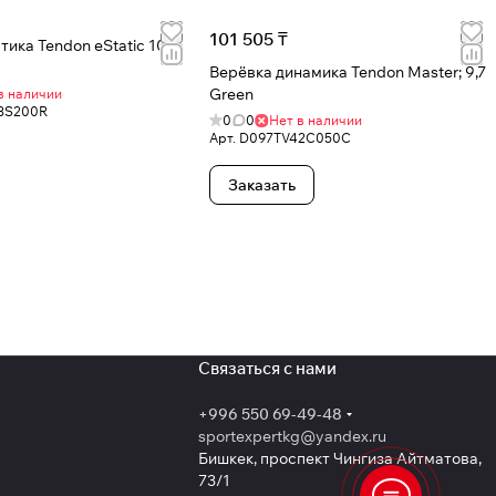
101 505 ₸
тика Tendon eStatic 10,5
Верёвка динамика Tendon Master; 9,7
Green
в наличии
3S200R
0
0
Нет в наличии
Арт.
D097TV42C050C
Заказать
Связаться с нами
+996 550 69-49-48
sportexpertkg@yandex.ru
Бишкек, проспект Чингиза Айтматова,
73/1