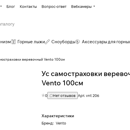
Блог
Контакты
Вопрос-ответ
Вебкамеры
инизм
Горные лыжи
Сноуборды
Аксессуары для горны
амостраховки веревочный Vento 100см
Ус самостраховки верево
Vento 100см
0
Нет отзывов
Арт.
vnt 206
Характеристики
Бренд
:
Vento