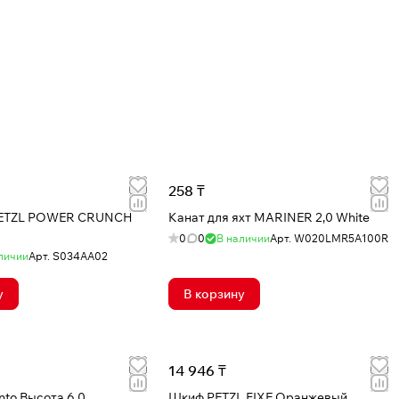
258 ₸
PETZL POWER CRUNCH
Канат для яхт MARINER 2,0 White
0
0
В наличии
Арт.
W020LMR5A100R
личии
Арт.
S034AA02
у
В корзину
14 946 ₸
to Высота 6.0
Шкиф PETZL FIXE Оранжевый