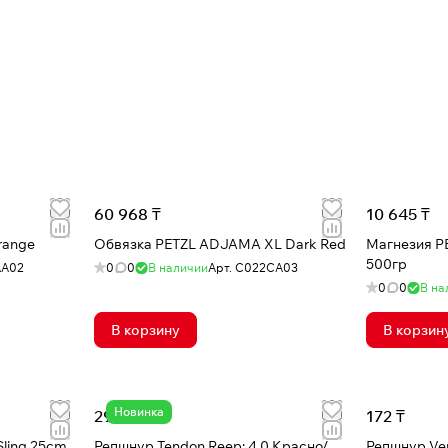
60 968 ₸
10 645 ₸
range
Обвязка PETZL ADJAMA XL Dark Red
Магнезия 
500гр
AA02
0
0
В наличии
Арт.
C022CA03
0
0
В на
В корзину
В корзин
Новинка
296 ₸
172 ₸
ling 25cm
Репшнур Tendon Reep; 4,0 Красно/
Репшнур Ven