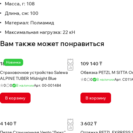
Масса, г: 108
Длина, см: 100
Материал: Полиамид
Максимальная нагрузка: 22 кН
Вам также может понравиться
Новинка
18 871 ₸
109 140 ₸
Страховочное устройство Salewa
Обвязка PETZL M SITTA O
ALPINE TUBER Midnight Blue
0
0
В наличии
Арт.
C011
0
0
В наличии
Арт.
00-001484
В корзину
В корзину
4 140 ₸
3 602 ₸
Петля Станционная Vento "Люкс"
Оттяжка PETZL EXPRESS S