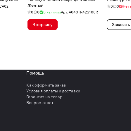
Желтый
CA02
0
0
Нет 
0
0
В наличии
Арт.
A040TR42S100R
В корзину
Заказать
Помощь
Как оформить заказ
Условия оплаты и доставки
Гарантия на товар
Вопрос-ответ