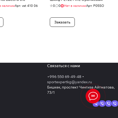
в наличии
Арт.
vst 410 06
0
0
Нет в наличии
Арт.
P05SO
Заказать
Связаться с нами
+996 550 69-49-48
sportexpertkg@yandex.ru
Бишкек, проспект Чингиза Айтматова,
73/1