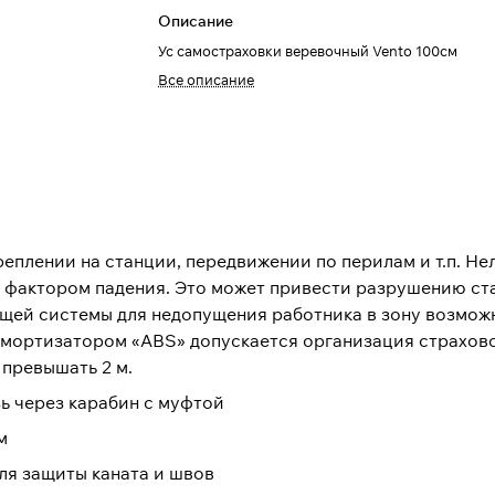
Описание
Ус самостраховки веревочный Vento 100см
Все описание
еплении на станции, передвижении по перилам и т.п. Не
 фактором падения. Это может привести разрушению ста
щей системы для недопущения работника в зону возмож
амортизатором «ABS» допускается организация страхов
превышать 2 м.
ь через карабин с муфтой
м
ля защиты каната и швов