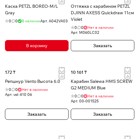
Каска PETZL BOREO-M/L
Оттяжка с карабином PETZL
Gray
DJINN AXESS Quickdraw 11см
Violet
0
0
В наличии
Арт.
A042VA03
0
0
Нет в наличии
Арт.
M060LC02
В корзину
Заказать
172 ₸
10 161 ₸
Репшнур Vento Высота 6.0
Карабин Salewa HMS SCREW
G2 MEDIUM Blue
0
0
Нет в наличии
Арт.
vst 410 06
0
0
Нет в наличии
Арт.
00-001525
Заказать
Заказать