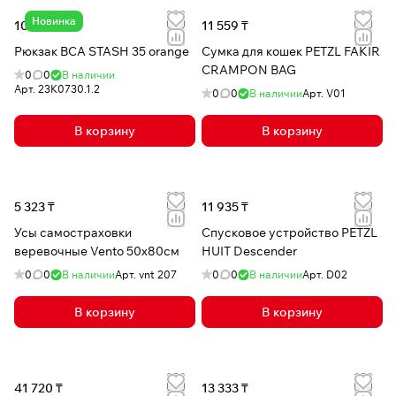
Новинка
109 785 ₸
11 559 ₸
Рюкзак BCA STASH 35 orange
Сумка для кошек PETZL FAKIR
CRAMPON BAG
0
0
В наличии
Арт.
23K0730.1.2
0
0
В наличии
Арт.
V01
В корзину
В корзину
5 323 ₸
11 935 ₸
Усы самостраховки
Спусковое устройство PETZL
веревочные Vento 50х80см
HUIT Descender
0
0
В наличии
Арт.
vnt 207
0
0
В наличии
Арт.
D02
В корзину
В корзину
41 720 ₸
13 333 ₸