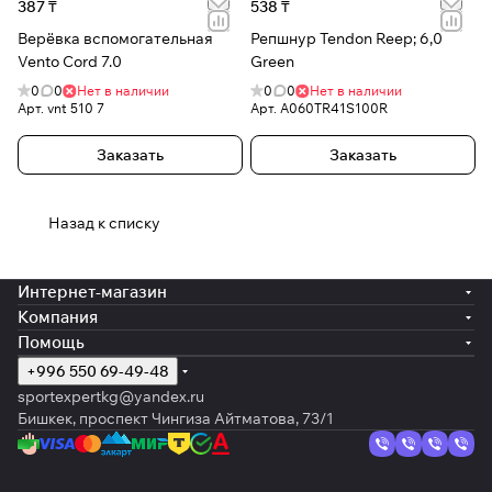
387 ₸
538 ₸
Верёвка вспомогательная
Репшнур Tendon Reep; 6,0
Vento Cord 7.0
Green
0
0
Нет в наличии
0
0
Нет в наличии
Арт.
vnt 510 7
Арт.
A060TR41S100R
Заказать
Заказать
Назад к списку
Интернет-магазин
Компания
Помощь
+996 550 69-49-48
sportexpertkg@yandex.ru
Бишкек, проспект Чингиза Айтматова, 73/1