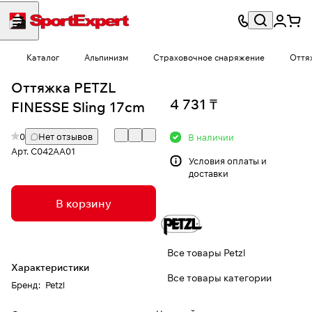
Каталог
Альпинизм
Страховочное снаряжение
Оття
Оттяжка PETZL
4 731 ₸
FINESSE Sling 17cm
0
Нет отзывов
В наличии
Арт.
C042AA01
Условия
оплаты и
доставки
В корзину
Все товары Petzl
Характеристики
Все товары категории
Бренд
:
Petzl