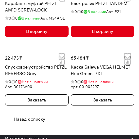
Карабин с муфтой PETZL
Блок-ролик PETZL TANDEM
AM'D SCREW-LOCK
0
0
В наличии
Арт.
P21
0
0
В наличии
Арт.
M34A SL
В корзину
В корзину
22 473 ₸
65 484 ₸
Спусковое устройство PETZL
Каска Salewa VEGA HELMET
REVERSO Grey
Fluo Green L\XL
0
0
Нет в наличии
0
0
Нет в наличии
Арт.
D017AA00
Арт.
00-002297
Заказать
Заказать
Назад к списку
Интернет-магазин