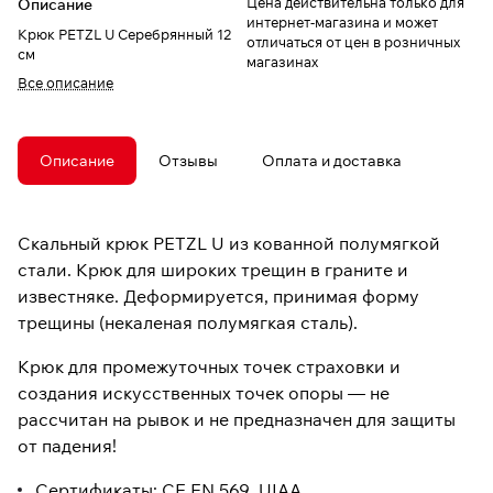
Цена действительна только для
Описание
интернет-магазина и может
Крюк PETZL U Серебрянный 12
отличаться от цен в розничных
см
магазинах
Все описание
Описание
Отзывы
Оплата и доставка
Скальный крюк PETZL U из кованной полумягкой
стали. Крюк для широких трещин в граните и
известняке. Деформируется, принимая форму
трещины (некаленая полумягкая сталь).
Крюк для промежуточных точек страховки и
создания искусственных точек опоры — не
рассчитан на рывок и не предназначен для защиты
от падения!
Сертификаты: CE EN 569, UIAA