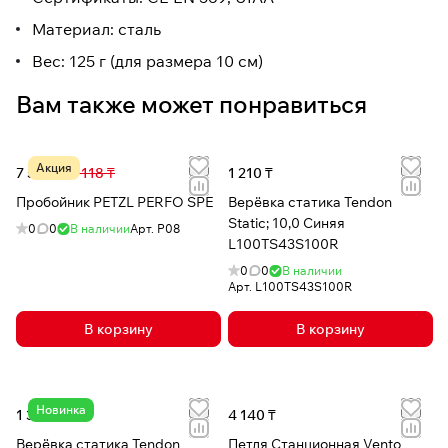
Материал: сталь
Вес: 125 г (для размера 10 см)
Вам также может понравиться
Акция
7 522 ₸
19 118 ₸
1 210 ₸
Пробойник PETZL PERFO SPE
Верёвка статика Tendon
Static; 10,0 Синяя
0
0
В наличии
Арт.
P08
L100TS43S100R
0
0
В наличии
Арт.
L100TS43S100R
В корзину
В корзину
Новинка
1 317 ₸
4 140 ₸
Верёвка статика Tendon
Петля Станционная Vento