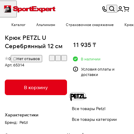
Каталог
Альпинизм
Страховочное снаряжение
Крюк
Крюк PETZL U
11 935 ₸
Серебрянный 12 см
0
Нет отзывов
В наличии
Арт.
65314
Условия
оплаты и
доставки
В корзину
Все товары Petzl
Характеристики
Все товары категории
Бренд
:
Petzl