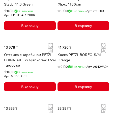
Static; 11,0 Green
"Люкс" 180cm
0
0
В наличии
0
0
В наличии
Арт.
vnt 203
Арт.
L110TS45S200R
В корзину
В корзину
13 978 ₸
41 720 ₸
Оттяжка с карабином PETZL
Каска PETZL BOREO-S/M
DJINN AXESS Quickdraw 17см
Orange
Turquoise
0
0
В наличии
Арт.
A042VA04
0
0
В наличии
Арт.
M060LC03
В корзину
В корзину
13 333 ₸
33 387 ₸