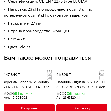
Сертификация: CE EN 12275 type B, UIAA
Нагрузка: 23 кН по продольной оси, 8 кН по
поперечной оси, 9 кН с открытой защелкой.
Раскрытие: 27 мм
Страна производства: Франция
Вес: 45 г
Цвет: Violet
Вам также может понравиться
147 849 ₸
66 398 ₸
Френды набор WildCountry
Лавинный щуп BCA STEALTH
ZERO FRIEND SET 0,4 - 0,75
300 CARBON ONE SIZE Black
0
0
В наличии
0
0
В наличии
Арт.
40-003002
Арт.
23H5120.1.1
В корзину
В корзину