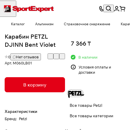
Каталог
Альпинизм
Страховочное снаряжение
Кара
Карабин PETZL
7 366 ₸
DJINN Bent Violet
0
Нет отзывов
В наличии
Арт.
M060LB01
Условия
оплаты и
доставки
В корзину
Все товары Petzl
Характеристики
Все товары категории
Бренд
:
Petzl