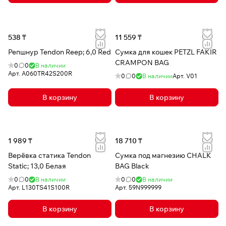
538 ₸
11 559 ₸
Репшнур Tendon Reep; 6,0 Red
Сумка для кошек PETZL FAKIR
CRAMPON BAG
0
0
В наличии
Арт.
A060TR42S200R
0
0
В наличии
Арт.
V01
В корзину
В корзину
1 989 ₸
18 710 ₸
Верёвка статика Tendon
Сумка под магнезию CHALK
Static; 13,0 Белая
BAG Black
0
0
В наличии
0
0
В наличии
Арт.
L130TS41S100R
Арт.
59N999999
В корзину
В корзину