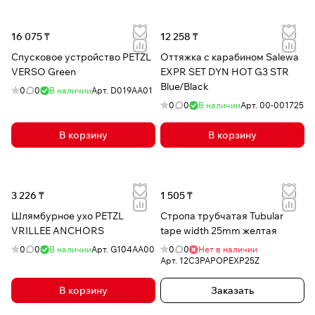
16 075 ₸
12 258 ₸
Спусковое устройство PETZL
Оттяжка с карабином Salewa
VERSO Green
EXPR SET DYN HOT G3 STR
Blue/Black
0
0
В наличии
Арт.
D019AA01
0
0
В наличии
Арт.
00-001725
В корзину
В корзину
3 226 ₸
1 505 ₸
Шлямбурное ухо PETZL
Стропа трубчатая Tubular
VRILLEE ANCHORS
tape width 25mm желтая
0
0
В наличии
Арт.
G104AA00
0
0
Нет в наличии
Арт.
12C3PAPOPEXP25Z
В корзину
Заказать