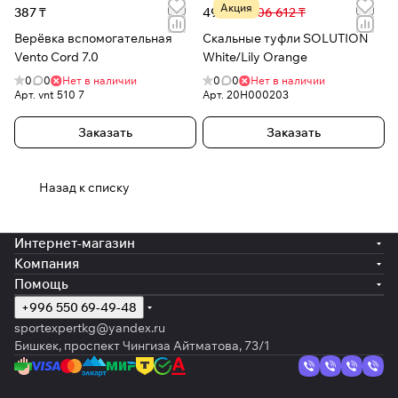
Акция
387 ₸
49 511 ₸
106 612 ₸
Верёвка вспомогательная
Скальные туфли SOLUTION
Vento Cord 7.0
White/Lily Orange
0
0
Нет в наличии
0
0
Нет в наличии
Арт.
vnt 510 7
Арт.
20H000203
Заказать
Заказать
Назад к списку
Интернет-магазин
Компания
Помощь
+996 550 69-49-48
sportexpertkg@yandex.ru
Бишкек, проспект Чингиза Айтматова, 73/1