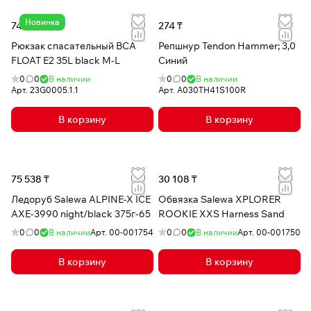
Новинка
749 785 ₸
274 ₸
Рюкзак спасательный BCA
Репшнур Tendon Hammer; 3,0
FLOAT E2 35L black M-L
Синий
0
0
В наличии
0
0
В наличии
Арт.
23G0005.1.1
Арт.
A030TH41S100R
В корзину
В корзину
75 538 ₸
30 108 ₸
Ледоруб Salewa ALPINE-X ICE
Обвязка Salewa XPLORER
AXE-3990 night/black 375г-65
ROOKIE XXS Harness Sand
0
0
В наличии
Арт.
00-001754
0
0
В наличии
Арт.
00-001750
В корзину
В корзину