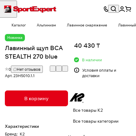
Каталог
Альпинизм
Лавинное снаряжение
Лавинный
Новинка
40 430 ₸
Лавинный щуп BCA
STEALTH 270 blue
В наличии
0
Нет отзывов
Условия
оплаты и
Арт.
23H5010.1.1
доставки
В корзину
Все товары K2
Все товары категории
Характеристики
Бренд
:
K2