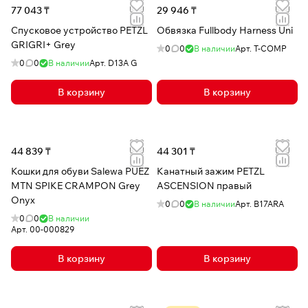
77 043 ₸
29 946 ₸
Спусковое устройство PETZL
Обвязка Fullbody Harness Uni
GRIGRI+ Grey
0
0
В наличии
Арт.
T-COMP
0
0
В наличии
Арт.
D13A G
В корзину
В корзину
44 839 ₸
44 301 ₸
Кошки для обуви Salewa PUEZ
Канатный зажим PETZL
MTN SPIKE CRAMPON Grey
ASCENSION правый
Onyx
0
0
В наличии
Арт.
B17ARA
0
0
В наличии
Арт.
00-000829
В корзину
В корзину