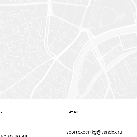
он
E-mail
sportexpertkg@yandex.ru
550 69-49-48