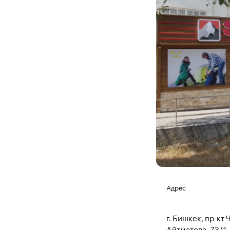
Адрес
г. Бишкек, пр-кт 
Айтматова, 73/1