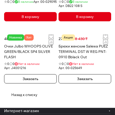
0
0
В наличии
Арт.
00-029095
0
0
В наличии
Арт.
DB22 108 S
В корзину
В корзину
Новинка
Хит
Акция
48 871 ₸
27 677 ₸
68 430 ₸
Очки Julbo WHOOPS OLIVE
Брюки женские Salewa PUEZ
GREEN/BLACK SP4 SILVER
TERMINAL DST W REG PNT-
FLASH
0910 Bblack Out
0
0
Нет в наличии
0
0
Нет в наличии
Арт.
J4001216
Арт.
00-025649
Заказать
Заказать
Назад к списку
Интернет-магазин