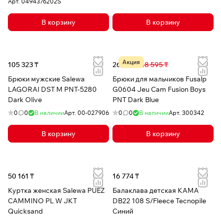
Арт.
0494376202S
В корзину
В корзину
Акция
105 323 ₸
26 876 ₸
48 595 ₸
Брюки мужские Salewa
Брюки для мальчиков Fusalp
LAGORAI DST M PNT-5280
G0604 Jeu Cam Fusion Boys
Dark Olive
PNT Dark Blue
0
0
В наличии
Арт.
00-027906
0
0
В наличии
Арт.
300342
В корзину
В корзину
50 161 ₸
16 774 ₸
Куртка женская Salewa PUEZ
Балаклава детская КАМА
CAMMINO PL W JKT
DB22 108 S/Fleece Tecnopile
Quicksand
Синий