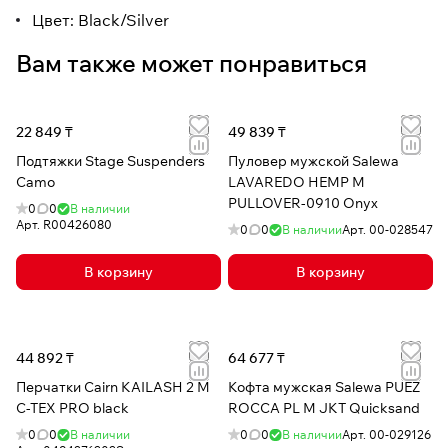
Цвет: Black/Silver
Вам также может понравиться
22 849 ₸
49 839 ₸
Подтяжки Stage Suspenders
Пуловер мужской Salewa
Camo
LAVAREDO HEMP M
PULLOVER-0910 Onyx
0
0
В наличии
Арт.
R00426080
0
0
В наличии
Арт.
00-028547
В корзину
В корзину
44 892 ₸
64 677 ₸
Перчатки Cairn KAILASH 2 M
Кофта мужская Salewa PUEZ
C-TEX PRO black
ROCCA PL M JKT Quicksand
0
0
В наличии
0
0
В наличии
Арт.
00-029126