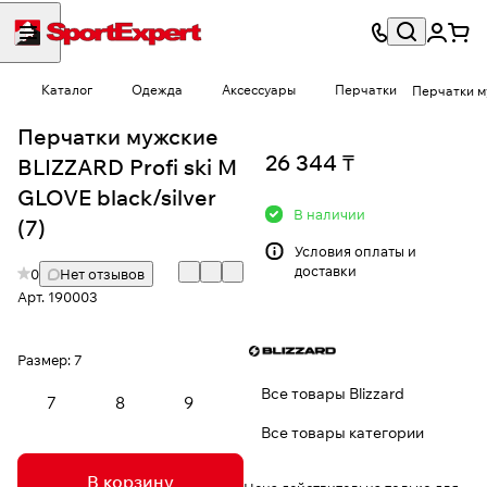
Каталог
Одежда
Аксессуары
Перчатки
Перчатки му
Перчатки мужские
26 344 ₸
BLIZZARD Profi ski M
GLOVE black/silver
В наличии
(7)
Условия
оплаты и
доставки
0
Нет отзывов
Арт.
190003
Размер:
7
Все товары Blizzard
7
8
9
Все товары категории
В корзину