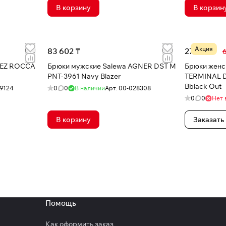
В корзину
В корзин
Акция
83 602 ₸
27 677 ₸
6
UEZ ROCCA
Брюки мужские Salewa AGNER DST M
Брюки женс
PNT-3961 Navy Blazer
TERMINAL D
Bblack Out
9124
0
0
В наличии
Арт.
00-028308
0
0
Нет 
В корзину
Заказать
Помощь
Как оформить заказ