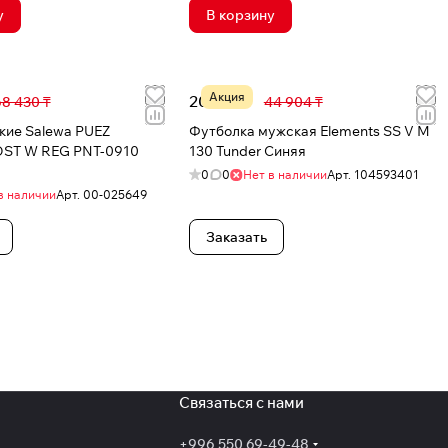
у
В корзину
Акция
20 301 ₸
8 430 ₸
44 904 ₸
кие Salewa PUEZ
Футболка мужская Elements SS V M
ST W REG PNT-0910
130 Tunder Синяя
0
0
Нет в наличии
Арт.
104593401
в наличии
Арт.
00-025649
Заказать
Связаться с нами
+996 550 69-49-48