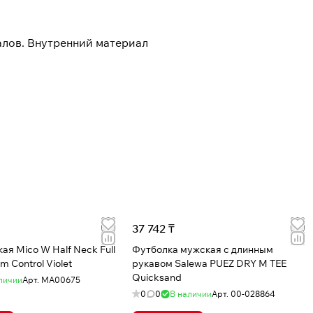
алов. Внутренний материал
37 742 ₸
ая Mico W Half Neck Full
Футболка мужская с длинным
rm Control Violet
рукавом Salewa PUEZ DRY M TEE
Quicksand
личии
Арт.
MA00675
0
0
В наличии
Арт.
00-028864