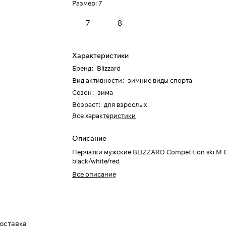
Размер:
7
7
8
Характеристики
Бренд
:
Blizzard
Вид активности
:
зимние виды спорта
Сезон
:
зима
Возраст
:
для взрослых
Все характеристики
Описание
Перчатки мужские BLIZZARD Competition ski M
black/white/red
Все описание
доставка