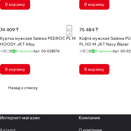
В корзину
В корзину
74 409 ₸
75 484 ₸
Куртка мужская Salewa PEDROC PL M
Кофта мужская Salewa P
HOODY JKT Alloy
PL HD M JKT Navy Blazer
0
0
В наличии
Арт.
00-028574
0
0
В наличии
Арт.
00-02
В корзину
В корзину
Назад к списку
Интернет-магазин
Компания
Каталог
О компании