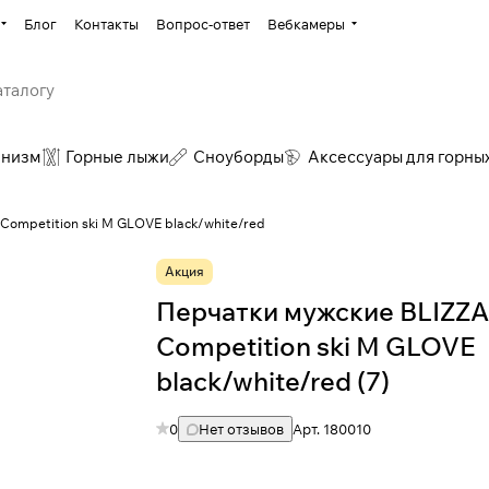
Блог
Контакты
Вопрос-ответ
Вебкамеры
инизм
Горные лыжи
Сноуборды
Аксессуары для горны
ompetition ski M GLOVE black/white/red
Акция
Перчатки мужские BLIZZ
Competition ski M GLOVE
black/white/red (7)
0
Нет отзывов
Арт.
180010