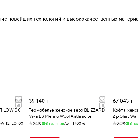
ние новейших технологий и высококачественных матери
39 140 ₸
67 043 ₸
NT LOW SK
Термобелье женское верх BLIZZARD
Кофта женск
Viva LS Merino Wool Anthracite
Zip Shirt Wa
FWI12_LO_03
0
0
В наличии
Арт.
190076
0
0
В на