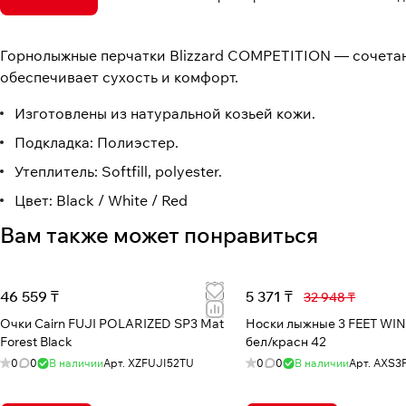
Горнолыжные перчатки Blizzard COMPETITION — сочета
обеспечивает сухость и комфорт.
Изготовлены из натуральной козьей кожи.
Подкладка: Полиэстер.
Утеплитель: Softfill, polyester.
Цвет: Black / White / Red
Вам также может понравиться
46 559 ₸
5 371 ₸
32 948 ₸
Очки Cairn FUJI POLARIZED SP3 Mat
Носки лыжные 3 FEET WI
Forest Black
бел/красн 42
0
0
В наличии
Арт.
XZFUJI52TU
0
0
В наличии
Арт.
AXS3