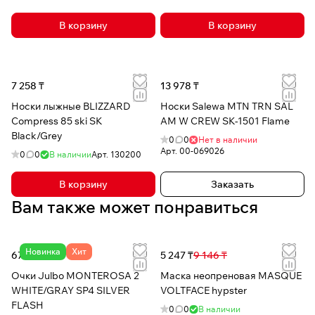
В корзину
В корзину
7 258 ₸
13 978 ₸
Носки лыжные BLIZZARD
Носки Salewa MTN TRN SAL
Compress 85 ski SK
AM W CREW SK-1501 Flame
Black/Grey
0
0
Нет в наличии
Арт.
00-069026
0
0
В наличии
Арт.
130200
В корзину
Заказать
Вам также может понравиться
Новинка
Хит
67 204 ₸
5 247 ₸
9 146 ₸
Очки Julbo MONTEROSA 2
Маска неопреновая MASQUE
WHITE/GRAY SP4 SILVER
VOLTFACE hypster
FLASH
0
0
В наличии