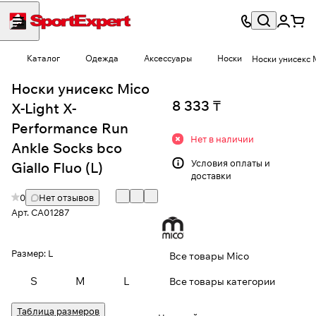
Каталог
Одежда
Аксессуары
Носки
Носки унисекс M
Носки унисекс Mico
8 333 ₸
X-Light X-
Performance Run
Нет в наличии
Ankle Socks bco
Условия
оплаты и
Giallo Fluo (L)
доставки
0
Нет отзывов
Арт.
CA01287
Размер:
L
Все товары Mico
S
M
L
Все товары категории
Таблица размеров