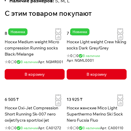
Наличие размеров:
S, M, L
С этим товаром покупают
Новинка
Новинка
8 011 ₸
7 043 ₸
Носки Medium weight Micro
Носки Light weight Crew hiking
compression Running socks
socks Dark Grey/Grey
Black/Melange
0
0
В наличии
Арт.
NGML0001
0
0
В наличии
Арт.
NGMR001
В корзину
В корзину
6 505 ₸
13 925 ₸
Носки Oxi-Jet Compression
Носки женские Mico Light
Short Running Sk-007 nero
Superthermo Merino Ski Sock
oxijet/lycra sport/oxi jet
Nero Fucsia Fluo
0
0
В наличии
Арт.
CA01272
0
0
В наличии
Арт.
CA00110