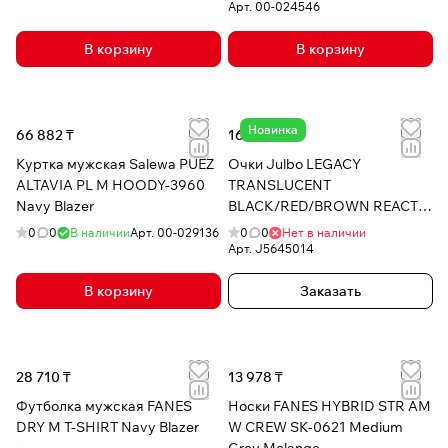
Арт.
00-024546
В корзину
В корзину
Новинка
66 882 ₸
161 989 ₸
Куртка мужская Salewa PUEZ
Очки Julbo LEGACY
ALTAVIA PL M HOODY-3960
TRANSLUCENT
Navy Blazer
BLACK/RED/BROWN REACTIV
2-4 Polarized
0
0
В наличии
Арт.
00-029136
0
0
Нет в наличии
Арт.
J5645014
В корзину
Заказать
28 710 ₸
13 978 ₸
Футболка мужская FANES
Носки FANES HYBRID STR AM
DRY M T-SHIRT Navy Blazer
W CREW SK-0621 Medium