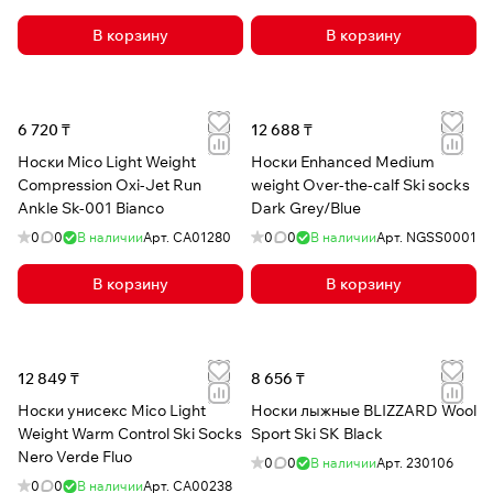
В корзину
В корзину
6 720 ₸
12 688 ₸
Носки Mico Light Weight
Носки Enhanced Medium
Compression Oxi-Jet Run
weight Over-the-calf Ski socks
Ankle Sk-001 Bianco
Dark Grey/Blue
0
0
В наличии
Арт.
CA01280
0
0
В наличии
Арт.
NGSS0001
В корзину
В корзину
12 849 ₸
8 656 ₸
Носки унисекс Mico Light
Носки лыжные BLIZZARD Wool
Weight Warm Control Ski Socks
Sport Ski SK Black
Nero Verde Fluo
0
0
В наличии
Арт.
230106
0
0
В наличии
Арт.
CA00238