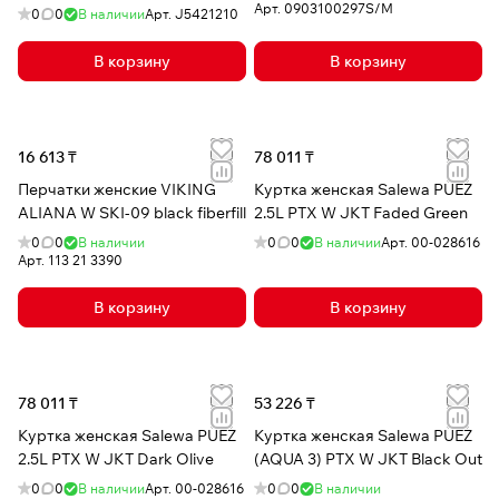
Арт.
0903100297S/M
0
0
В наличии
Арт.
J5421210
В корзину
В корзину
16 613 ₸
78 011 ₸
Перчатки женские VIKING
Куртка женская Salewa PUEZ
ALIANA W SKI-09 black fiberfill
2.5L PTX W JKT Faded Green
0
0
В наличии
0
0
В наличии
Арт.
00-028616
Арт.
113 21 3390
В корзину
В корзину
78 011 ₸
53 226 ₸
Куртка женская Salewa PUEZ
Куртка женская Salewa PUEZ
2.5L PTX W JKT Dark Olive
(AQUA 3) PTX W JKT Black Out
0
0
В наличии
Арт.
00-028616
0
0
В наличии