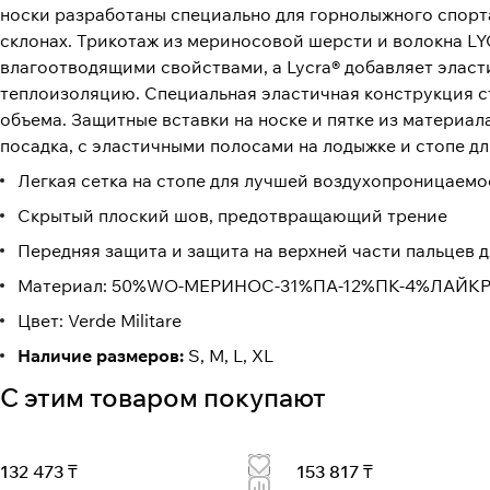
носки разработаны специально для горнолыжного спорт
склонах. Трикотаж из мериносовой шерсти и волокна L
влагоотводящими свойствами, а Lycra® добавляет эласт
теплоизоляцию. Специальная эластичная конструкция ст
объема. Защитные вставки на носке и пятке из материал
посадка, с эластичными полосами на лодыжке и стопе д
Легкая сетка на стопе для лучшей воздухопроницаемо
Скрытый плоский шов, предотвращающий трение
Передняя защита и защита на верхней части пальцев 
Материал: 50%WO-МЕРИНОС-31%ПА-12%ПК-4%ЛАЙК
Цвет: Verde Militare
Наличие размеров:
S, M, L, XL
С этим товаром покупают
132 473 ₸
153 817 ₸