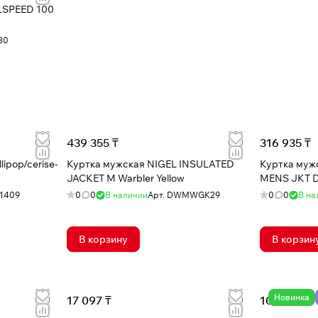
30
439 355 ₸
316 935 ₸
ipop/cerise-
Куртка мужская NIGEL INSULATED
Куртка муж
JACKET M Warbler Yellow
MENS JKT D
1409
0
0
В наличии
Арт.
DWMWGK29
0
0
В на
В корзину
В корзин
Новинка
17 097 ₸
100 860 ₸