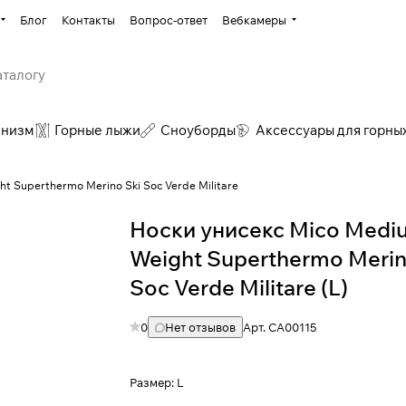
Блог
Контакты
Вопрос-ответ
Вебкамеры
инизм
Горные лыжи
Сноуборды
Аксессуары для горны
t Superthermo Merino Ski Soc Verde Militare
Носки унисекс Mico Medi
Weight Superthermo Merin
Soc Verde Militare (L)
0
Нет отзывов
Арт.
CA00115
Размер:
L