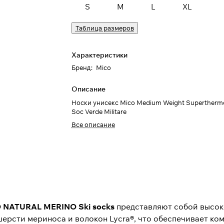
S
M
L
XL
Таблица размеров
Характеристики
Бренд
:
Mico
Описание
Носки унисекс Mico Medium Weight Superthermo
Soc Verde Militare
Все описание
 NATURAL MERINO Ski socks
представляют собой высок
ерсти мериноса и волокон Lycra®, что обеспечивает ком