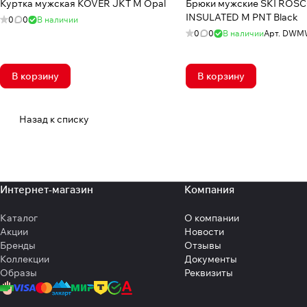
Куртка мужская KOVER JKT M Opal
Брюки мужские SKI ROS
INSULATED M PNT Black
0
0
В наличии
0
0
В наличии
Арт.
DWM
В корзину
В корзину
Назад к списку
Интернет-магазин
Компания
Каталог
О компании
Акции
Новости
Бренды
Отзывы
Коллекции
Документы
Образы
Реквизиты