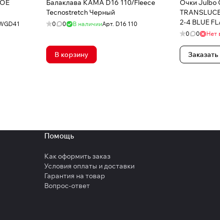
COE
Балаклава КАМА D16 110/Fleece
Очки Julbo
Tecnostretch Черный
TRANSLUCE
2-4 BLUE F
WGD41
0
0
В наличии
Арт.
D16 110
0
0
Нет 
В корзину
Заказать
Помощь
Как оформить заказ
Условия оплаты и доставки
Гарантия на товар
Вопрос-ответ