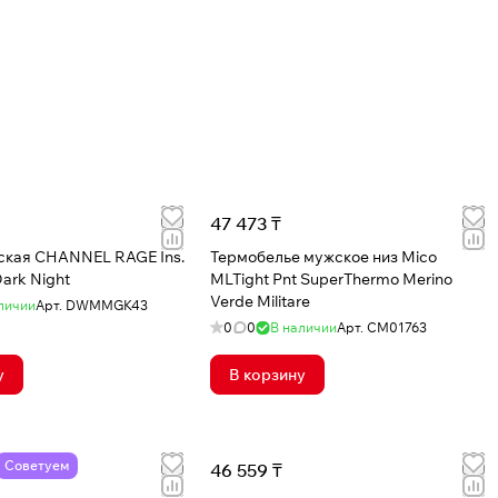
47 473 ₸
ская CHANNEL RAGE Ins.
Термобелье мужское низ Mico
ark Night
MLTight Pnt SuperThermo Merino
Verde Militare
личии
Арт.
DWMMGK43
0
0
В наличии
Арт.
CM01763
у
В корзину
Советуем
46 559 ₸