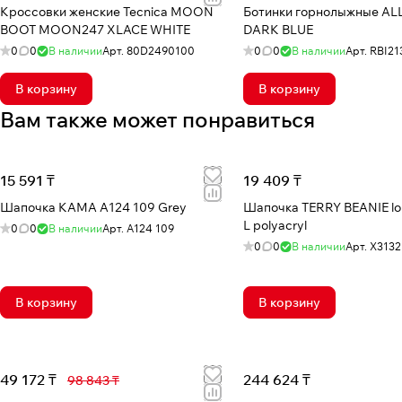
Кроссовки женские Tecnica MOON
Ботинки горнолыжные ALLSPEED 100
BOOT MOON247 XLACE WHITE
DARK BLUE
0
0
В наличии
Арт.
80D2490100
0
0
В наличии
Арт.
RBI21
В корзину
В корзину
Вам также может понравиться
15 591 ₸
19 409 ₸
Шапочка КАМА A124 109 Grey
Шапочка TERRY BEANIE loll
L polyacryl
0
0
В наличии
Арт.
A124 109
0
0
В наличии
Арт.
X3132
В корзину
В корзину
49 172 ₸
244 624 ₸
98 843 ₸