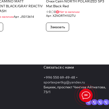
 CAMINO MATT
Очки Cairn NORTH POLARIZED SP3
NT BLACK/GRAY REACTIV
Mat Black Red
LASH
0
0
Нет в наличии
Арт.
XZNORTH102TU
в наличии
Арт.
J5013614
Заказать
Связаться с нами
+996 550 69-49-48
sportexpertkg@yandex.ru
Бишкек, проспект Чингиза Айтматова,
73/1