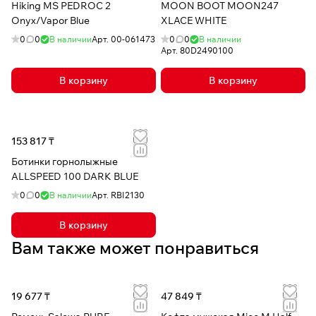
Hiking MS PEDROC 2
MOON BOOT MOON247
Onyx/Vapor Blue
XLACE WHITE
0
0
В наличии
Арт.
00-061473
0
0
В наличии
Арт.
80D2490100
В корзину
В корзину
153 817 ₸
Ботинки горнолыжные
ALLSPEED 100 DARK BLUE
0
0
В наличии
Арт.
RBI2130
В корзину
Вам также может понравиться
19 677 ₸
47 849 ₸