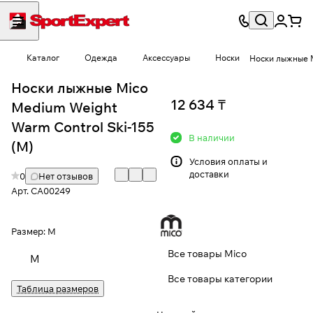
Каталог
Одежда
Аксессуары
Носки
Носки лыжные M
Носки лыжные Mico
12 634 ₸
Medium Weight
Warm Control Ski-155
В наличии
(M)
Условия
оплаты и
доставки
0
Нет отзывов
Арт.
CA00249
Размер:
M
Все товары Mico
M
Все товары категории
Таблица размеров