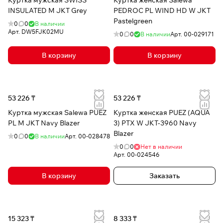
Куртка мужская SWISS
Куртка женская Salewa
INSULATED M JKT Grey
PEDROC PL WIND HD W JKT
Pastelgreen
0
0
В наличии
Арт.
DW5FJK02MU
0
0
В наличии
Арт.
00-029171
В корзину
В корзину
53 226 ₸
53 226 ₸
Куртка мужская Salewa PUEZ
Куртка женская PUEZ (AQUA
PL M JKT Navy Blazer
3) PTX W JKT-3960 Navy
Blazer
0
0
В наличии
Арт.
00-028478
0
0
Нет в наличии
Арт.
00-024546
В корзину
Заказать
15 323 ₸
8 333 ₸