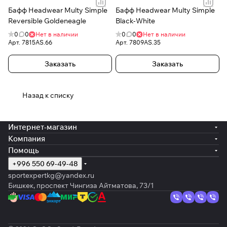
Бафф Headwear Multy Simple
Бафф Headwear Multy Simple
Reversible Goldeneagle
Black-White
0
0
Нет в наличии
0
0
Нет в наличии
Арт.
7815AS.66
Арт.
7809AS.35
Заказать
Заказать
Назад к списку
Интернет-магазин
Компания
Помощь
+996 550 69-49-48
sportexpertkg@yandex.ru
Бишкек, проспект Чингиза Айтматова, 73/1