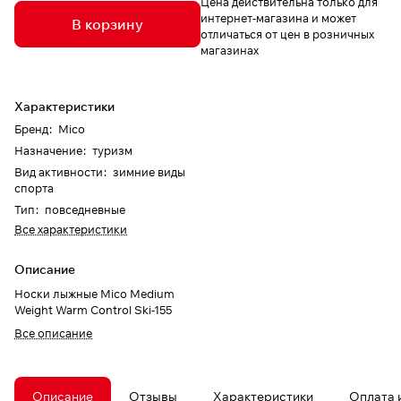
Цена действительна только для
интернет-магазина и может
В корзину
отличаться от цен в розничных
магазинах
Характеристики
Бренд
:
Mico
Назначение
:
туризм
Вид активности
:
зимние виды
спорта
Тип
:
повседневные
Все характеристики
Описание
Носки лыжные Mico Medium
Weight Warm Control Ski-155
Все описание
Описание
Отзывы
Характеристики
Оплата 