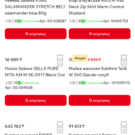
Ремень Salewa PURE
Кофта мужская Mico M Half
SALAMANDER STRETCH BELT
Neck Zip Shirt Warm Control
salamander blue 80g
Mustard
0
0
В наличии
Арт.
00-028287
0
0
В наличии
Арт.
MA00753
В корзину
В корзину
Акция
16 989 ₸
10 747 ₸
41 515 ₸
Носки Salewa SELLA PURE
Майка женская Sublime Tank
MTN AM M SK-0911 Black Out
W 260 Glacier голуб
0
0
В наличии
0
0
В наличии
Арт.
101005110
Арт.
00-069048
В корзину
В корзину
643 763 ₸
91 613 ₸