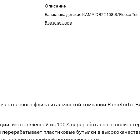
Описание
Балаклава детская КАМА DB22 108 S/Fleece Tec
Все описание
качественного флиса итальянской компании Pontetorto. В
кции, изготовленной из 100% переработанного полиэсте
ая перерабатывает пластиковые бутылки в высококачест
спользования в швейной промышленности.