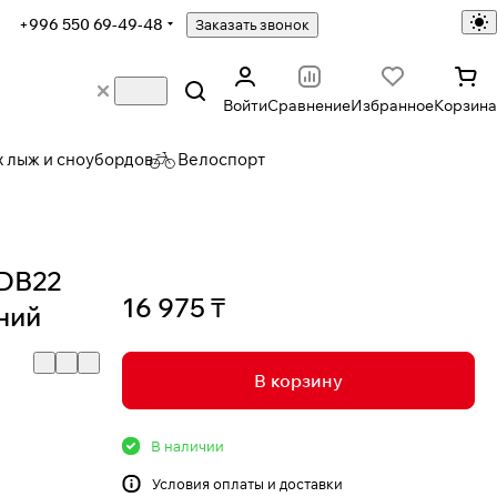
+996 550 69-49-48
Заказать звонок
Войти
Сравнение
Избранное
Корзина
х лыж и сноубордов
Велоспорт
 DB22
16 975 ₸
иний
В корзину
В наличии
Условия
оплаты и доставки