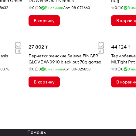
aded Green
DOWN W JKT Nimbus
60g
8632
0
0
В наличии
Арт.
08-071660
0
0
В на
В корзину
В корзин
27 802 ₸
44 124 ₸
asis
Перчатки женские Salewa FINGER
Термобелье
GLOVE W-0910 black out 70g gortex
MLTight Pnt
00J78
0
0
В наличии
Арт.
00-025858
0
0
В на
В корзину
В корзин
Помощь