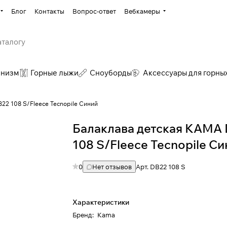
Блог
Контакты
Вопрос-ответ
Вебкамеры
инизм
Горные лыжи
Сноуборды
Аксессуары для горны
22 108 S/Fleece Tecnopile Синий
Балаклава детская КАМА
108 S/Fleece Tecnopile С
0
Нет отзывов
Арт.
DB22 108 S
Характеристики
Бренд
:
Kama