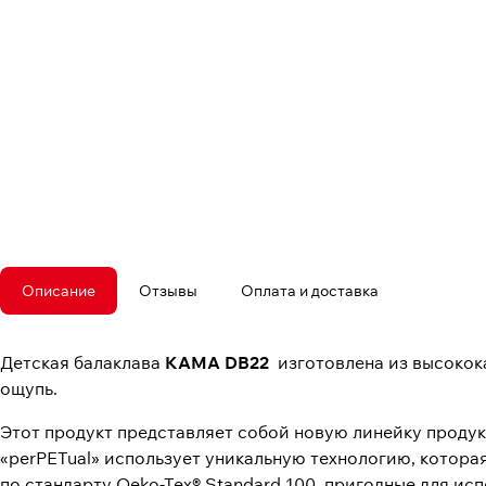
Описание
Отзывы
Оплата и доставка
Детская балаклава
KAMA DB22
изготовлена ​​из высоко
ощупь.
Этот продукт представляет собой новую линейку проду
«perPETual» использует уникальную технологию, котор
по стандарту Oeko-Tex® Standard 100, пригодные для и