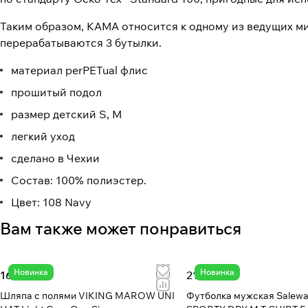
Таким образом, KAMA относится к одному из ведущих м
перерабатываются 3 бутылки.
материал perPETual флис
прошитый подол
размер детский S, M
легкий уход
сделано в Чехии
Состав: 100% полиэстер.
Цвет: 108 Navy
Вам также может понравиться
Новинка
Новинка
16 213 ₸
21 926 ₸
Шляпа с полями VIKING MAROW UNI
Футболка мужская Salew