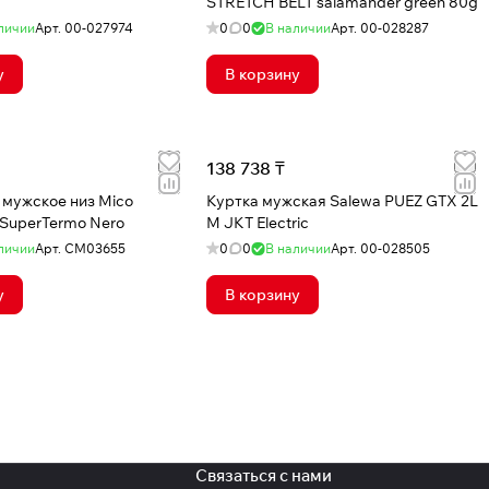
STRETCH BELT salamander green 80g
личии
Арт.
00-027974
0
0
В наличии
Арт.
00-028287
у
В корзину
138 738 ₸
 мужское низ Mico
Куртка мужская Salewa PUEZ GTX 2L
 SuperTermo Nero
M JKT Electric
личии
Арт.
CM03655
0
0
В наличии
Арт.
00-028505
у
В корзину
Связаться с нами