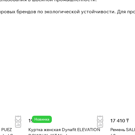
ировых брендов по экологической устойчивости. Для пр
Новинка
197 334 ₸
17 410 ₸
a PUEZ
Куртка женская Dynafit ELEVATION
Ремень SALEWA BELT