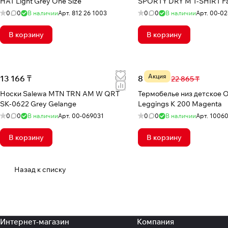
HAT Light Grey One Size
SPORTY DRY M T-SHIRT F
0
0
В наличии
Арт.
812 26 1003
0
0
В наличии
Арт.
00-02
В корзину
В корзину
Акция
13 166 ₸
8 743 ₸
22 865 ₸
Носки Salewa MTN TRN AM W QRT
Термобелье низ детское O
SK-0622 Grey Gelange
Leggings K 200 Magenta
0
0
В наличии
Арт.
00-069031
0
0
В наличии
Арт.
1006
В корзину
В корзину
Назад к списку
Интернет-магазин
Компания