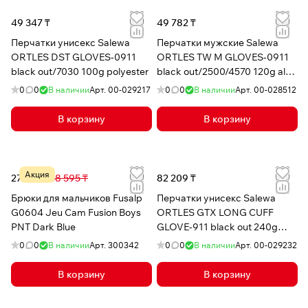
49 347 ₸
49 782 ₸
Перчатки унисекс Salewa
Перчатки мужские Salewa
ORTLES DST GLOVES-0911
ORTLES TW M GLOVES-0911
black out/7030 100g polyester
black out/2500/4570 120g alp
wool
0
0
В наличии
Арт.
00-029217
0
0
В наличии
Арт.
00-028512
В корзину
В корзину
Акция
27 198 ₸
48 595 ₸
82 209 ₸
Брюки для мальчиков Fusalp
Перчатки унисекс Salewa
G0604 Jeu Cam Fusion Boys
ORTLES GTX LONG CUFF
PNT Dark Blue
GLOVE-911 black out 240g
polyester
0
0
В наличии
Арт.
300342
0
0
В наличии
Арт.
00-029232
В корзину
В корзину