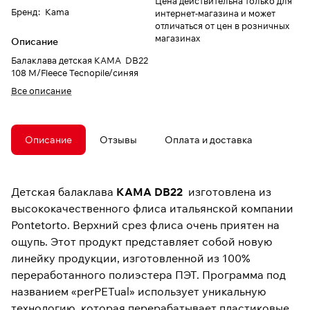
Цена действительна только для
Бренд
:
Kama
интернет-магазина и может
отличаться от цен в розничных
магазинах
Описание
Балаклава детская КАМА DB22
108 M/Fleece Tecnopile/синяя
Все описание
Описание
Отзывы
Оплата и доставка
Детская балаклава
KAMA DB22
изготовлена ​​из
высококачественного флиса итальянской компании
Pontetorto. Верхний срез флиса очень приятен на
ощупь. Этот продукт представляет собой новую
линейку продукции, изготовленной из 100%
переработанного полиэстера ПЭТ. Программа под
названием «perPETual» использует уникальную
технологию, которая перерабатывает пластиковые