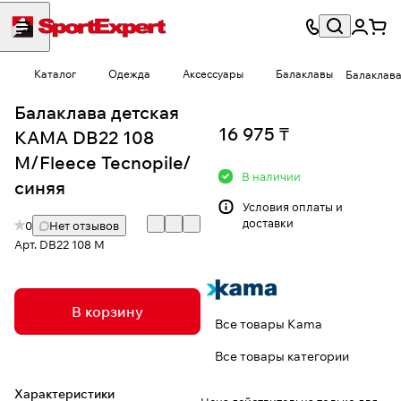
Каталог
Одежда
Аксессуары
Балаклавы
Балаклава
Балаклава детская
16 975 ₸
КАМА DB22 108
M/Fleece Tecnopile/
В наличии
синяя
Условия
оплаты и
доставки
0
Нет отзывов
Арт.
DB22 108 M
В корзину
Все товары Kama
Все товары категории
Характеристики