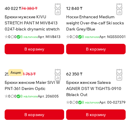
40 022 ₸
74 380 ₸
12 840 ₸
Брюки мужские KIVU
Носки Enhanced Medium
STRETCH PANT M MIV8413
weight Over-the-calf Ski socks
0247-black drynamic stretch
Dark Grey/Blue
0
0
В наличии
Арт.
MIV8413
0
0
В наличии
Арт.
NGSS0001
В корзину
В корзину
Акция
25 751 ₸
41 763 ₸
62 350 ₸
Брюки женские Maier SIVI W
Брюки женские Salewa
PNT-361 Denim Optic
AGNER DST W TIGHTS-0910
Bblack Out
0
0
В наличии
Арт.
206005
0
0
В наличии
Арт.
00-027379
В корзину
В корзину