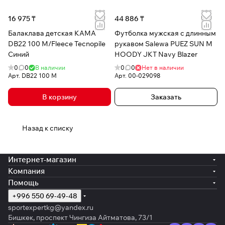
16 975 ₸
44 886 ₸
Балаклава детская КАМА
Футболка мужская с длинным
DB22 100 M/Fleece Tecnopile
рукавом Salewa PUEZ SUN M
Синий
HOODY JKT Navy Blazer
0
0
В наличии
0
0
Нет в наличии
Арт.
DB22 100 М
Арт.
00-029098
В корзину
Заказать
Назад к списку
Интернет-магазин
Компания
Помощь
+996 550 69-49-48
sportexpertkg@yandex.ru
Бишкек, проспект Чингиза Айтматова, 73/1