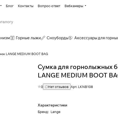
Блог
Контакты
Вопрос-ответ
Вебкамеры
инизм
Горные лыжи
Сноуборды
Аксессуары для горны
тинок LANGE MEDIUM BOOT BAG
Сумка для горнолыжных 
LANGE MEDIUM BOOT B
0
Нет отзывов
Арт.
LKNB108
Характеристики
Бренд
:
Lange