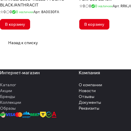
BLACK/ANTHRACIT
0
0
В наличии
Арт.
RRKJ
0
0
В наличии
Арт.
8A0030FA
В корзину
В корзину
Назад к списку
Интернет-магазин
Компания
Каталог
О компании
Акции
Новости
Бренды
Отзывы
Коллекции
Документы
Образы
Реквизиты