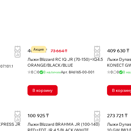
Акция
40 800 ₸
409 630 ₸
73 664 ₸
Лыжи Blizzard RC IQ JR (70-150)+IQ4.5
Лыжи Dynas
ORANGE/BLACK/BLUE
KONECT GW
07.101.1
0
0
В наличии
Арт.
8A6165-00-001
0
0
В на
В корзину
В корзин
100 925 ₸
273 721 ₸
XPRESS JR
Лыжи Blizzard BRAHMA JR (100-140)
Лыжи Dynas
RED+FDT JR 4.5 BLACK/WHITE
10 GW B83 