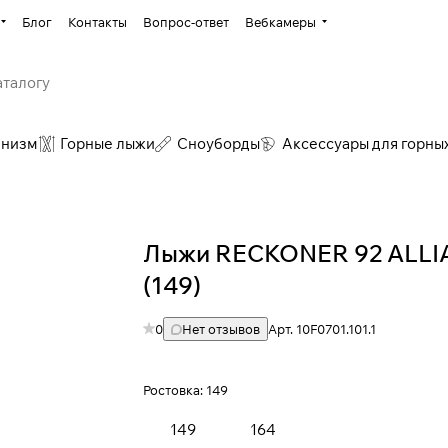
Блог
Контакты
Вопрос-ответ
Вебкамеры
инизм
Горные лыжи
Сноуборды
Аксессуары для горны
Лыжи RECKONER 92 ALL
(149)
0
Нет отзывов
Арт.
10F0701.101.1
Ростовка:
149
149
164