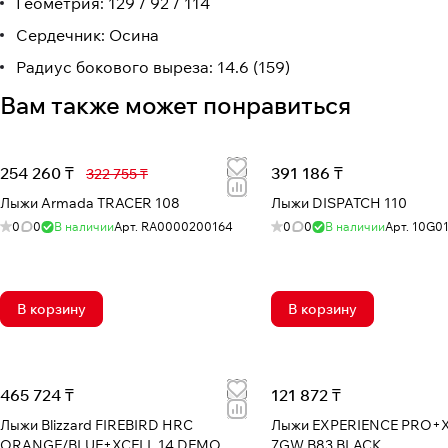
Геометрия: 129 / 92 / 114
Сердечник: Осина
Радиус бокового выреза: 14.6 (159)
Вам также может понравиться
254 260 ₸
391 186 ₸
322 755 ₸
Лыжи Armada TRACER 108
Лыжи DISPATCH 110
0
0
В наличии
Арт.
RA0000200164
0
0
В наличии
Арт.
10G01
В корзину
В корзину
465 724 ₸
121 872 ₸
Лыжи Blizzard FIREBIRD HRC
Лыжи EXPERIENCE PRO+
ORANGE/BLUE+XCELL 14 DEMO
7GW B83 BLACK