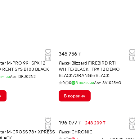
345 756 ₸
tar M-PRO 99+SPX 12
Лыжи Blizzard FIREBIRD RTI
 RENT SYS B100 BLACK
WHITE/BLACK+TPX 12 DEMO
BLACK/ORANGE/BLACK
личии
Арт.
DRJ02N2
0
0
В наличии
Арт.
8A1025AG
у
В корзину
196 077 ₸
248 209 ₸
tar M-CROSS 78+ XPRESS
Лыжи CHRONIC
BLACK