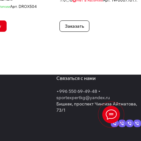
0
0
Нет в наличии
Арт.
19F0007.101.1.
личии
Арт.
DROX504
у
Заказать
Связаться с нами
+996 550 69-49-48
sportexpertkg@yandex.ru
Бишкек, проспект Чингиза Айтматова,
73/1