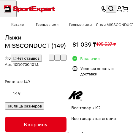
Каталог
Горные лыжи
Горные лыжи
Лыжи MISSCONDUC
Лыжи
81 039 ₸
195 537 ₸
MISSCONDUCT (149)
0
Нет отзывов
В наличии
Арт.
10D0700.101.1.
Условия
оплаты и
доставки
Ростовка:
149
149
Таблица размеров
Все товары K2
Все товары категории
В корзину