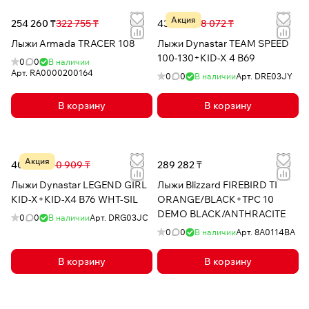
Акция
254 260 ₸
322 755 ₸
43 183 ₸
78 072 ₸
Лыжи Armada TRACER 108
Лыжи Dynastar TEAM SPEED
100-130+KID-X 4 B69
0
0
В наличии
Арт.
RA0000200164
0
0
В наличии
Арт.
DRE03JY
В корзину
В корзину
Акция
40 691 ₸
90 909 ₸
289 282 ₸
Лыжи Dynastar LEGEND GIRL
Лыжи Blizzard FIREBIRD TI
KID-X+KID-X4 B76 WHT-SIL
ORANGE/BLACK+TPC 10
DEMO BLACK/ANTHRACITE
0
0
В наличии
Арт.
DRG03JC
0
0
В наличии
Арт.
8A0114BA
В корзину
В корзину