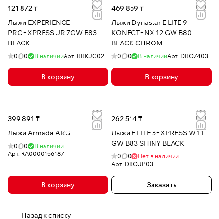
121 872 ₸
469 859 ₸
Лыжи EXPERIENCE
Лыжи Dynastar E LITE 9
PRO+XPRESS JR 7GW B83
KONECT+NX 12 GW B80
BLACK
BLACK CHROM
0
0
В наличии
Арт.
RRKJC02
0
0
В наличии
Арт.
DROZ403
В корзину
В корзину
399 891 ₸
262 514 ₸
Лыжи Armada ARG
Лыжи E LITE 3+XPRESS W 11
GW B83 SHINY BLACK
0
0
В наличии
Арт.
RA0000156187
0
0
Нет в наличии
Арт.
DROJP03
В корзину
Заказать
Назад к списку