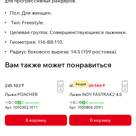
для прогрессивных райдеров.
Пол: Для женщин.
Тип: Freestyle.
Целевая группа: Совершенствующиеся лыжники.
Геометрия: 116-88-110.
Радиус бокового выреза: 14.5 (159 ростовка).
Вам также может понравиться
Акция
245 103 ₸
45 234 ₸
120 165 ₸
Лыжи POACHER
Лыжи INDY FASTRAK2 4.5
0
0
В наличии
0
0
В наличии
Арт.
10F0302.101.1
Арт.
1050806.209.1
В корзину
В корзину