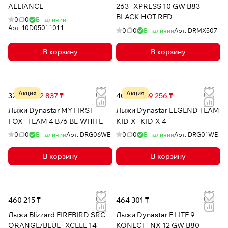
ALLIANCE
263+XPRESS 10 GW B83
BLACK HOT RED
0
0
В наличии
Арт.
10D0501.101.1
0
0
В наличии
Арт.
DRMX507
В корзину
В корзину
Акция
Акция
32 237 ₸
72 837 ₸
40 210 ₸
69 256 ₸
Лыжи Dynastar MY FIRST
Лыжи Dynastar LEGEND TEAM
FOX+TEAM 4 B76 BL-WHITE
KID-X+KID-X 4
0
0
В наличии
Арт.
DRG06WE
0
0
В наличии
Арт.
DRG01WE
В корзину
В корзину
460 215 ₸
464 301 ₸
Лыжи Blizzard FIREBIRD SRC
Лыжи Dynastar E LITE 9
ORANGE/BLUE+XCELL 14
KONECT+NX 12 GW B80