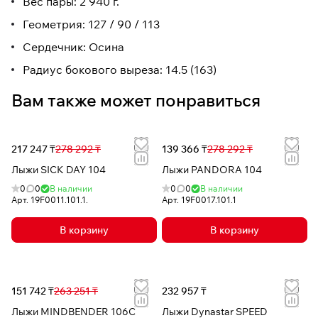
Вес пары: 2 940 г.
Геометрия: 127 / 90 / 113
Сердечник: Осина
Радиус бокового выреза: 14.5 (163)
Вам также может понравиться
217 247 ₸
278 292 ₸
139 366 ₸
278 292 ₸
Лыжи SICK DAY 104
Лыжи PANDORA 104
0
0
В наличии
0
0
В наличии
Арт.
19F0011.101.1.
Арт.
19F0017.101.1
В корзину
В корзину
151 742 ₸
263 251 ₸
232 957 ₸
Лыжи MINDBENDER 106C
Лыжи Dynastar SPEED