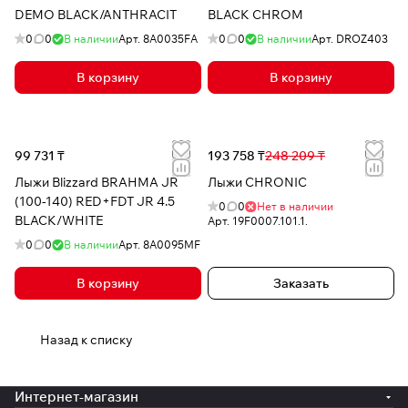
DEMO BLACK/ANTHRACIT
BLACK CHROM
0
0
В наличии
Арт.
8A0035FA
0
0
В наличии
Арт.
DROZ403
В корзину
В корзину
99 731 ₸
193 758 ₸
248 209 ₸
Лыжи Blizzard BRAHMA JR
Лыжи CHRONIC
(100-140) RED+FDT JR 4.5
0
0
Нет в наличии
BLACK/WHITE
Арт.
19F0007.101.1.
0
0
В наличии
Арт.
8A0095MF
В корзину
Заказать
Назад к списку
Интернет-магазин