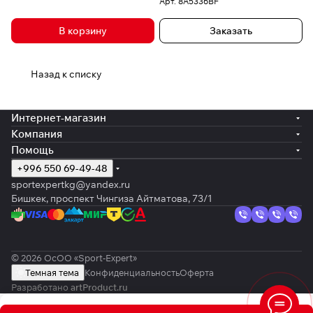
Арт.
8A5336BF
В корзину
Заказать
Назад к списку
Интернет-магазин
Компания
Помощь
+996 550 69-49-48
sportexpertkg@yandex.ru
Бишкек, проспект Чингиза Айтматова, 73/1
© 2026 ОсОО «Sport-Expert»
Темная тема
Конфиденциальность
Оферта
Разработано
artProduct.ru