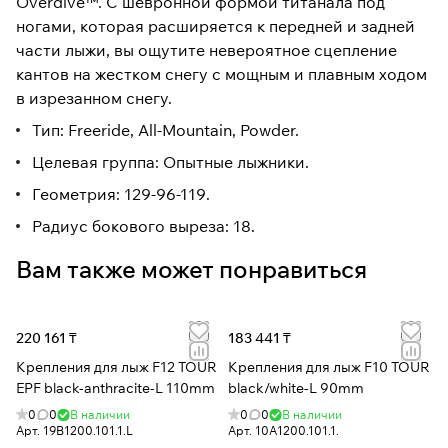
Overdive™. С шевронной формой титанала под
ногами, которая расширяется к передней и задней
части лыжи, вы ощутите невероятное сцепление
кантов на жестком снегу с мощным и плавным ходом
в изрезанном снегу.
Тип: Freeride, All-Mountain, Powder.
Целевая группа: Опытные лыжники.
Геометрия: 129-96-119.
Радиус бокового выреза: 18.
Вам также может понравиться
220 161 ₸
183 441 ₸
Крепления для лыж F12 TOUR
Крепления для лыж F10 TOUR
EPF black-anthracite-L 110mm
black/white-L 90mm
0
0
В наличии
0
0
В наличии
Арт.
19B1200.101.1.L
Арт.
10A1200.101.1.