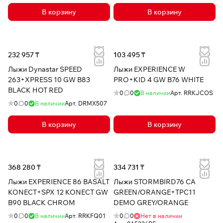
В корзину
В корзину
232 957 ₸
103 495 ₸
Лыжи Dynastar SPEED
Лыжи EXPERIENCE W
263+XPRESS 10 GW B83
PRO+KID 4 GW B76 WHITE
BLACK HOT RED
0
0
В наличии
Арт.
RRKJCOS
0
0
В наличии
Арт.
DRMX507
В корзину
В корзину
368 280 ₸
334 731 ₸
Лыжи EXPERIENCE 86 BASALT
Лыжи STORMBIRD76 CA
KONECT+SPX 12 KONECT GW
GREEN/ORANGE+TPC11
B90 BLACK CHROM
DEMO GREY/ORANGE
0
0
В наличии
Арт.
RRKFQ01
0
0
Нет в наличии