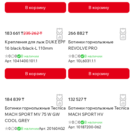
В корзину
В корзину
183 661 ₸
235 262 ₸
266 882 ₸
Крепления для лыж DUKE EPF
Ботинки горнолыжные
16 black/black-L 110mm
REVOLVE PRO
0
0
В наличии
0
0
В наличии
Арт.
1041400.101.1
Арт.
10L6031.1.1
В корзину
В корзину
184 839 ₸
132 527 ₸
Ботинки горнолыжные Tecnica
Ботинки горнолыжные Tecnica
MACH SPORT MV 75 W GW
MACH SPORT HV
COOL GREY
0
0
В наличии
Арт.
10187200-062
0
0
В наличии
Арт.
20160AG2