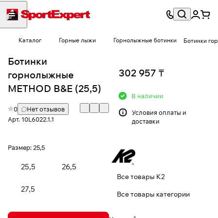
Каталог
Горные лыжи
Горнолыжные ботинки
Ботинки го
Ботинки
302 957 ₸
горнолыжные
METHOD B&E (25,5)
В наличии
0
Нет отзывов
Условия
оплаты и
Арт.
10L6022.1.1
доставки
Размер:
25,5
25,5
26,5
Все товары K2
27,5
Все товары категории