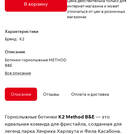
Цена действительна только для
В корзину
интернет-магазина и может
отличаться от цен в розничных
магазинах
Характеристики
Бренд
:
K2
Описание
Ботинки горнолыжные METHOD
B&E
Все описание
Описание
Отзывы
Оплата и доставка
Горнолыжные ботинки
K2 Method B&E
— это
идеальная команда для фристайла, созданная для
легенд парка Хенрика Харлаута и Фила Касабона.