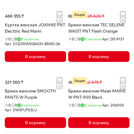
Акция
469 355 ₸
88 758 ₸
225 620 ₸
Куртка женская JOANNE PNT
Брюки женские TEC SELENE
Electtric Red Mami
WAIST PNT Flash Orange
0
0
В наличии
0
0
В наличии
Арт.
D5-9131
Арт.
D12DWWSGK43V-85MD-36
В корзину
В корзину
Акция
321 505 ₸
48 285 ₸
82 975 ₸
Брюки женские SMOOTH
Брюки женские Maier MARIE
PANTS W Purple
W PNT-900 Black
0
0
В наличии
0
0
В наличии
Арт.
206000
Арт.
DW5FLP03LU
В корзину
В корзину