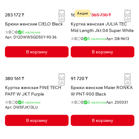
Акция
283 172 ₸
160 048 ₸
365 730 ₸
Брюки женские CIELO Black
Куртка женская JULIA TEC
Mid Length Jkt 04 Super White
0
0
В наличии
Арт.
D12DWWSGD50Y-93-36
0
0
В наличии
Арт.
D8-9613
В корзину
В корзину
380 161 ₸
91 720 ₸
Куртка женская FINE TECH
Брюки женские Maier RONKA
PAFF W JKT Purple
W PNT-900 Black
0
0
В наличии
0
0
В наличии
Арт.
200031
Арт.
DW5FJK13LU
В корзину
В корзину