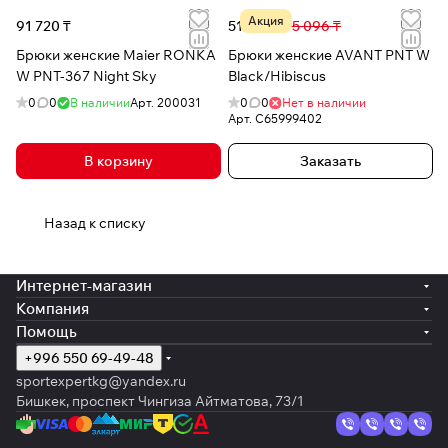
Акция
91 720 ₸
51 360 ₸
95 096 ₸
Брюки женские Maier RONKA
Брюки женские AVANT PNT W
W PNT-367 Night Sky
Black/Hibiscus
0
0
В наличии
Арт.
200031
0
0
Нет в наличии
Арт.
C65999402
В корзину
Заказать
Назад к списку
Интернет-магазин
Компания
Помощь
+996 550 69-49-48
sportexpertkg@yandex.ru
Бишкек, проспект Чингиза Айтматова, 73/1