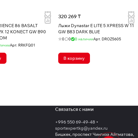
320 269 ₸
IENCE 86 BASALT
Лыжи Dynastar E LITE 5 XPRESS W 11
X 12 KONECT GW B90
GW B83 DARK BLUE
ROM
0
0
В наличии
Арт.
DROZ5605
личии
Арт.
RRKFQ01
у
В корзину
Связаться с нами
+996 550 69-49-48
sportexpertkg@yandex.ru
Бишкек, проспект Чингиза Айтматова,