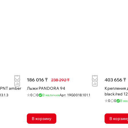
186 016 ₸
403 656 ₸
238 292 ₸
 PNT amber
Лыжи PANDORA 94
Крепления для лы
black/red 
3.1.3
0
0
В наличии
Арт.
19G0018.101.1
0
0
В на
В корзину
В корзин