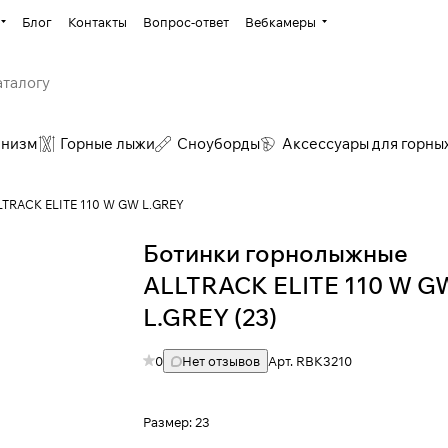
Блог
Контакты
Вопрос-ответ
Вебкамеры
инизм
Горные лыжи
Сноуборды
Аксессуары для горны
LTRACK ELITE 110 W GW L.GREY
Ботинки горнолыжные
ALLTRACK ELITE 110 W G
L.GREY (23)
0
Нет отзывов
Арт.
RBK3210
Размер:
23