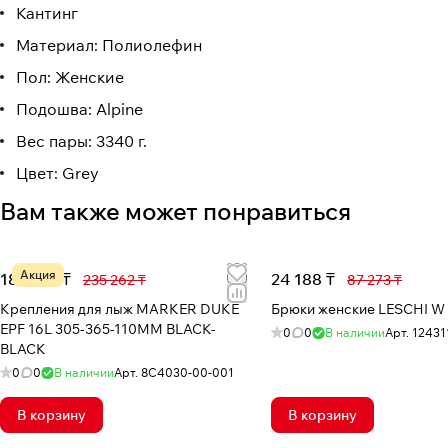
Кантинг
Материал: Полиолефин
Пол: Женские
Подошва: Alpine
Вес пары: 3340 г.
Цвет: Grey
Вам также может понравиться
Акция
183 661 ₸
24 188 ₸
235 262 ₸
87 273 ₸
Крепления для лыж MARKER DUKE
Брюки женские LESCHI W
EPF 16L 305-365-110MM BLACK-
0
0
В наличии
Арт.
124311
BLACK
0
0
В наличии
Арт.
8C4030-00-001
В корзину
В корзину