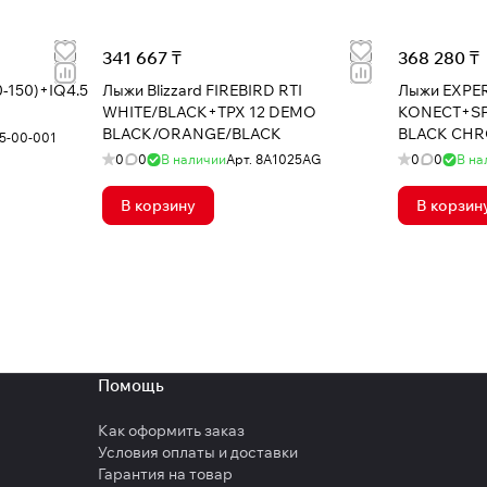
341 667 ₸
368 280 ₸
0-150)+IQ4.5
Лыжи Blizzard FIREBIRD RTI
Лыжи EXPER
WHITE/BLACK+TPX 12 DEMO
KONECT+SP
BLACK/ORANGE/BLACK
BLACK CH
5-00-001
0
0
В наличии
Арт.
8A1025AG
0
0
В на
В корзину
В корзин
Помощь
Как оформить заказ
Условия оплаты и доставки
Гарантия на товар