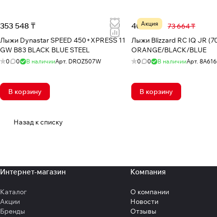
Акция
353 548 ₸
40 317 ₸
73 664 ₸
Лыжи Dynastar SPEED 450+XPRESS 11
Лыжи Blizzard RC IQ JR (7
GW B83 BLACK BLUE STEEL
ORANGE/BLACK/BLUE
0
0
В наличии
Арт.
DROZ507W
0
0
В наличии
Арт.
8A616
В корзину
В корзину
Назад к списку
Интернет-магазин
Компания
Каталог
О компании
Акции
Новости
Бренды
Отзывы