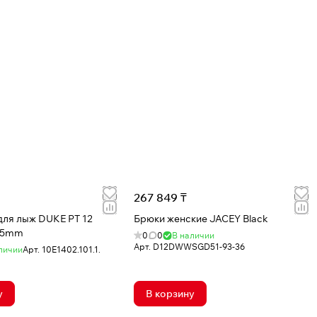
267 849 ₸
ж DUKE PT 12
Брюки женские JACEY Black
125mm
0
0
В наличии
Арт.
D12DWWSGD51-93-36
личии
Арт.
10E1402.101.1.
у
В корзину