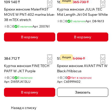
Акция
109 140 ₸
161 964 ₸
365 730 ₸
Брюки женские MaierFAST
Куртка женская JULIA TEC
MOVE W PNT-402 marina blue-
Mid Length Jkt 04 Super White
38 mTEX stretch
0
0
В наличии
Арт.
D8-9613
0
0
В наличии
Арт.
200761
В корзину
В корзину
Акция
384 712 ₸
51 975 ₸
95 096 ₸
Куртка женская FINE TECH
Брюки женские AVANT PNT W
PAFF W JKT Purple
Black/Hibiscus
0
0
В наличии
0
0
Нет в наличии
Арт.
DW5FJK13LU
Арт.
C65999402
В корзину
Заказать
Назад к списку