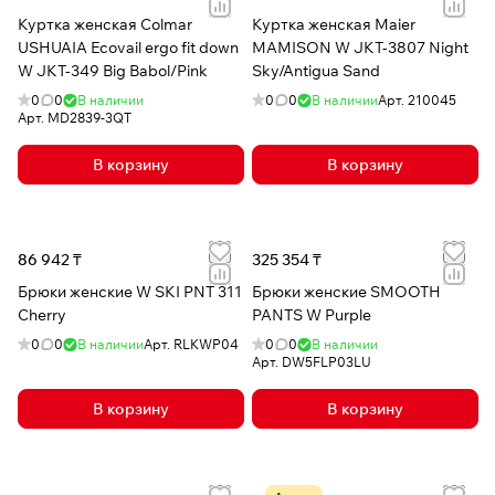
Куртка женская Colmar
Куртка женская Maier
USHUAIA Ecovail ergo fit down
MAMISON W JKT-3807 Night
W JKT-349 Big Babol/Pink
Sky/Antigua Sand
0
0
В наличии
0
0
В наличии
Арт.
210045
Арт.
MD2839-3QT
В корзину
В корзину
86 942 ₸
325 354 ₸
Брюки женские W SKI PNT 311
Брюки женские SMOOTH
Cherry
PANTS W Purple
0
0
В наличии
Арт.
RLKWP04
0
0
В наличии
Арт.
DW5FLP03LU
В корзину
В корзину