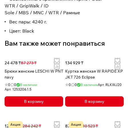
WTR / GripWalk / ID
Sole / MBS / MNC / WTR / Рамные
Вес пары: 4240 г.
Цвет: Black
Вам также может понравиться
24 478 ₸
87 273 ₸
134 929 ₸
Брюки женские LESCHI W PNT
Куртка женская W RAPIDE XP
navy
JKT 726 Eclipse
0
0
В наличии
0
0
В наличии
Арт.
RLKWJ20
Арт.
1253206.1.5
В корзину
В корзину
Акция
Акция
123 487 ₸
284 242 ₸
87 312 ₸
110 523 ₸