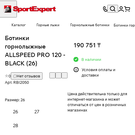
Каталог
Горные лыжи
Горнолыжные ботинки
Ботинки го
Ботинки
190 751 ₸
горнолыжные
ALLSPEED PRO 120 -
В наличии
BLACK (26)
Условия
оплаты и
доставки
0
Нет отзывов
Арт.
RBI2050
Цена действительна только для
интернет-магазина и может
Размер:
26
отличаться от цен в розничных
магазинах
26
27
28