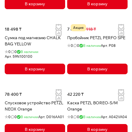
В корзину
В корзину
Акция
18 498 ₸
7 612 ₸
19 118 ₸
Сумка под магнезию CHALK
Пробойник PETZL PERFO SPE
BAG YELLOW
0
0
В наличии
Арт.
P08
0
0
В наличии
Арт.
59N100100
В корзину
В корзину
78 400 ₸
42 220 ₸
Спусковое устройство PETZL
Каска PETZL BOREO-S/M
NEOX Orange
Orange
0
0
В наличии
Арт.
D016AA01
0
0
В наличии
Арт.
A042VA04
В корзину
В корзину