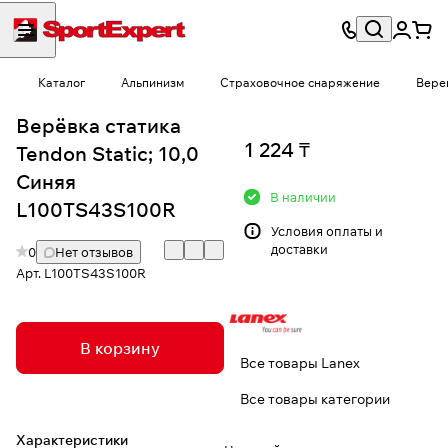
Каталог
Альпинизм
Страховочное снаряжение
Вере
Верёвка статика
1 224 ₸
Tendon Static; 10,0
Синяя
В наличии
L100TS43S100R
Условия
оплаты и
доставки
0
Нет отзывов
Арт.
L100TS43S100R
В корзину
Все товары Lanex
Все товары категории
Характеристики