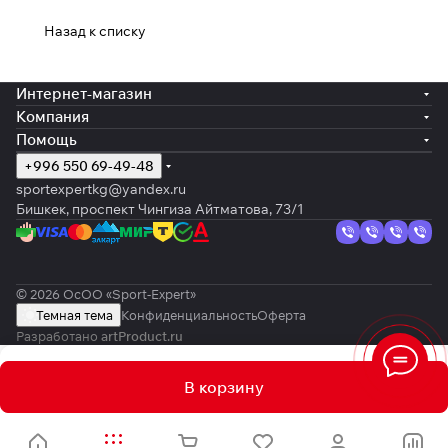
Назад к списку
Интернет-магазин
Компания
Помощь
+996 550 69-49-48
sportexpertkg@yandex.ru
Бишкек, проспект Чингиза Айтматова, 73/1
© 2026 ОсОО «Sport-Expert»
Темная тема
Конфиденциальность
Оферта
Разработано
artProduct.ru
В корзину