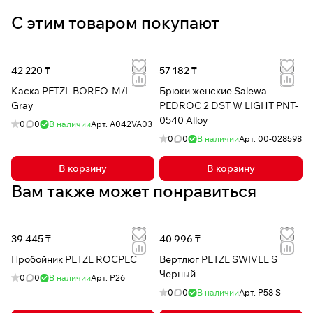
С этим товаром покупают
42 220 ₸
57 182 ₸
Каска PETZL BOREO-M/L
Брюки женские Salewa
Gray
PEDROC 2 DST W LIGHT PNT-
0540 Alloy
0
0
В наличии
Арт.
A042VA03
0
0
В наличии
Арт.
00-028598
В корзину
В корзину
Вам также может понравиться
39 445 ₸
40 996 ₸
Пробойник PETZL ROCPEC
Вертлюг PETZL SWIVEL S
Черный
0
0
В наличии
Арт.
P26
0
0
В наличии
Арт.
P58 S