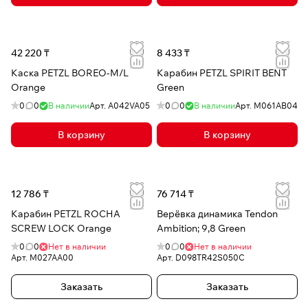
42 220 ₸
8 433 ₸
Каска PETZL BOREO-M/L
Карабин PETZL SPIRIT BENT
Orange
Green
0
0
В наличии
Арт.
A042VA05
0
0
В наличии
Арт.
M061AB04
В корзину
В корзину
12 786 ₸
76 714 ₸
Карабин PETZL ROCHA
Верёвка динамика Tendon
SCREW LOCK Orange
Ambition; 9,8 Green
0
0
Нет в наличии
0
0
Нет в наличии
Арт.
M027AA00
Арт.
D098TR42S050C
Заказать
Заказать