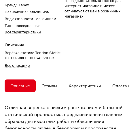
Цена действительна только для
Бренд
:
Lanex
интернет-магазина и может
отличаться от цен в розничных
Назначение
:
альпинизм
магазинах
Вид активности
:
альпинизм
Тип
:
повседневные
Все характеристики
Описание
Верёвка статика Tendon Static;
10,0 Синяя L100TS43S100R
Все описание
Описание
Отзывы
Характеристики
Оплата 
Отличная веревка с низким растяжением и большой
статической прочностью, предназначенная главным
образом для высотных работ и обеспечения
безопасности людей в безопорном пространстве.