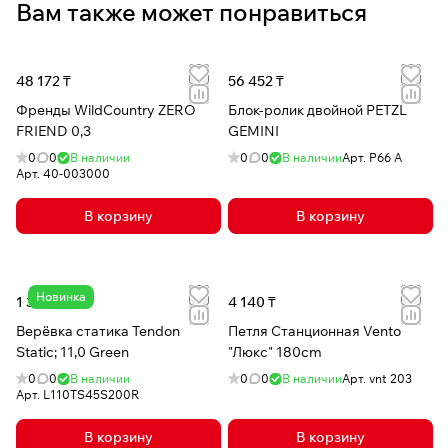
Вам также может понравиться
48 172 ₸
56 452 ₸
Френды WildCountry ZERO
Блок-ролик двойной PETZL
FRIEND 0,3
GEMINI
0
0
В наличии
0
0
В наличии
Арт.
P66 A
Арт.
40-003000
В корзину
В корзину
Новинка
1 317 ₸
4 140 ₸
Верёвка статика Tendon
Петля Станционная Vento
Static; 11,0 Green
"Люкс" 180cm
0
0
В наличии
0
0
В наличии
Арт.
vnt 203
Арт.
L110TS45S200R
В корзину
В корзину