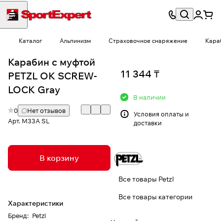
Каталог
Альпинизм
Страховочное снаряжение
Кара
Карабин с муфтой
11 344 ₸
PETZL OK SCREW-
LOCK Gray
В наличии
0
Нет отзывов
Условия
оплаты и
Арт.
M33A SL
доставки
В корзину
Все товары Petzl
Все товары категории
Характеристики
Бренд
:
Petzl