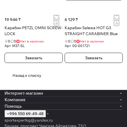
19 946 ₸
6 129 ₸
Карабин PETZL OMNI SCREW-
Карабин Salewa HOT G3
LOCK
STRAIGHT CARABINER Blue
0
0
Нет в наличии
0
0
Нет в наличии
Арт.
M37-SL
Арт.
00-001721
Заказать
Заказать
Назад к списку
Интернет-магазин
Компания
Помощь
+996 550 69-49-48
sportexpertkg@yandex.ru
Бишкек, проспект Чингиза Айтматова, 73/1