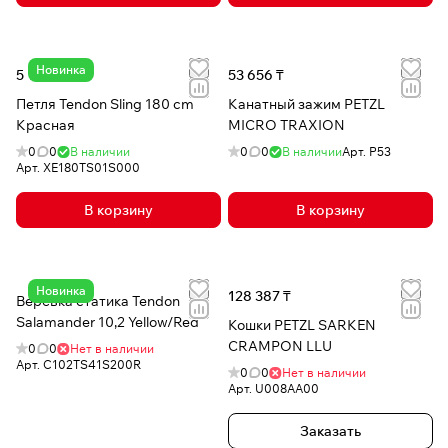
Новинка
5 161 ₸
53 656 ₸
Петля Tendon Sling 180 cm
Канатный зажим PETZL
Красная
MICRO TRAXION
0
0
В наличии
0
0
В наличии
Арт.
P53
Арт.
XE180TS01S000
В корзину
В корзину
Новинка
128 387 ₸
Верёвка статика Tendon
Salamander 10,2 Yellow/Red
Кошки PETZL SARKEN
CRAMPON LLU
0
0
Нет в наличии
Арт.
C102TS41S200R
0
0
Нет в наличии
Арт.
U008AA00
Заказать