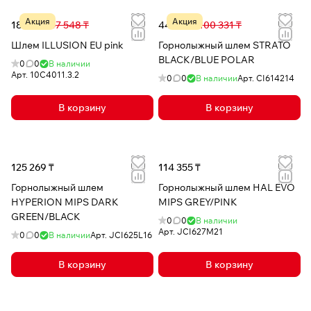
Акция
Акция
18 833 ₸
47 548 ₸
44 280 ₸
100 331 ₸
Шлем ILLUSION EU pink
Горнолыжный шлем STRATO
BLACK/BLUE POLAR
0
0
В наличии
Арт.
10C4011.3.2
0
0
В наличии
Арт.
CI614214
В корзину
В корзину
125 269 ₸
114 355 ₸
Горнолыжный шлем
Горнолыжный шлем HAL EVO
HYPERION MIPS DARK
MIPS GREY/PINK
GREEN/BLACK
0
0
В наличии
Арт.
JCI627M21
0
0
В наличии
Арт.
JCI625L16
В корзину
В корзину