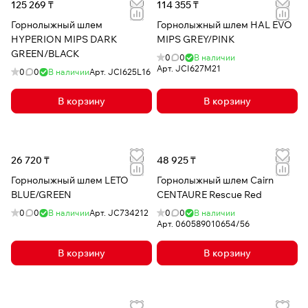
125 269 ₸
114 355 ₸
Горнолыжный шлем
Горнолыжный шлем HAL EVO
HYPERION MIPS DARK
MIPS GREY/PINK
GREEN/BLACK
0
0
В наличии
Арт.
JCI627M21
0
0
В наличии
Арт.
JCI625L16
В корзину
В корзину
26 720 ₸
48 925 ₸
Горнолыжный шлем LETO
Горнолыжный шлем Cairn
BLUE/GREEN
CENTAURE Rescue Red
0
0
В наличии
Арт.
JC734212
0
0
В наличии
Арт.
060589010654/56
В корзину
В корзину