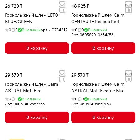
26 720 ₸
48 925 ₸
Горнолыжный шлем LETO
Горнолыжный шлем Cairn
BLUE/GREEN
CENTAURE Rescue Red
0
0
В наличии
Арт.
JC734212
0
0
В наличии
Арт.
060589010654/56
В корзину
В корзину
29 570 ₸
29 570 ₸
Горнолыжный шлем Cairn
Горнолыжный шлем Cairn
ASTRAL Matt FIre
ASTRAL Matt Electric Blue
0
0
В наличии
0
0
В наличии
Арт.
06061402555/56
Арт.
06061409659/60
В корзину
В корзину