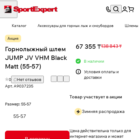
Каталог
Аксессуары для горных лыж и сноубордов
Шлемы
Акция
67 355 ₸
138 843 ₸
Горнолыжный шлем
JUMP JV VHM Black
В наличии
Matt (55-57)
Условия
оплаты и
доставки
0
Нет отзывов
Арт.
A9037235
Товар участвует в акции
Размер:
55-57
Зимняя распродажа
55-57
Цена действительна только для
интернет-магазина и может
В корзину