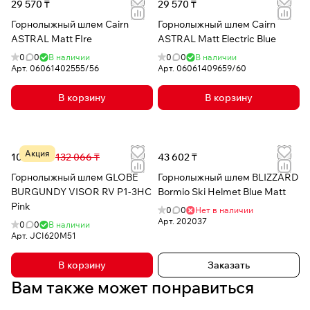
29 570 ₸
29 570 ₸
Горнолыжный шлем Cairn
Горнолыжный шлем Cairn
ASTRAL Matt FIre
ASTRAL Matt Electric Blue
0
0
В наличии
0
0
В наличии
Арт.
06061402555/56
Арт.
06061409659/60
В корзину
В корзину
Акция
103 097 ₸
132 066 ₸
43 602 ₸
Горнолыжный шлем GLOBE
Горнолыжный шлем BLIZZARD
BURGUNDY VISOR RV P1-3HC
Bormio Ski Helmet Blue Matt
Pink
0
0
Нет в наличии
Арт.
202037
0
0
В наличии
Арт.
JCI620M51
В корзину
Заказать
Вам также может понравиться