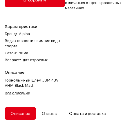
отличаться от цен в розничных
магазинах
Характеристики
Бренд
:
Alpina
Вид активности
:
зимние виды
спорта
Сезон
:
зима
Возраст
:
для взрослых
Описание
Горнолыжный шлем JUMP JV
VHM Black Matt
Все описание
Описание
Отзывы
Оплата и доставка