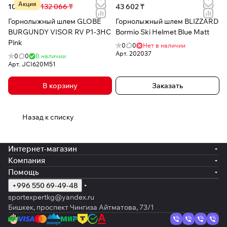
Акция
103 097 ₸
132 066 ₸
43 602 ₸
Горнолыжный шлем GLOBE
Горнолыжный шлем BLIZZARD
BURGUNDY VISOR RV P1-3HC
Bormio Ski Helmet Blue Matt
Pink
0
0
Нет в наличии
Арт.
202037
0
0
В наличии
Арт.
JCI620M51
В корзину
Заказать
Назад к списку
Интернет-магазин
Компания
Помощь
+996 550 69-49-48
sportexpertkg@yandex.ru
Бишкек, проспект Чингиза Айтматова, 73/1