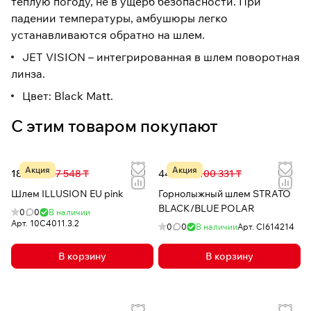
теплую погоду, не в ущерб безопасности. При
падении температуры, амбушюры легко
устанавливаются обратно на шлем.
JET VISION – интегрированная в шлем поворотная
линза.
Цвет: Black Matt.
С этим товаром покупают
Акция
Акция
18 833 ₸
47 548 ₸
44 280 ₸
100 331 ₸
Шлем ILLUSION EU pink
Горнолыжный шлем STRATO
BLACK/BLUE POLAR
0
0
В наличии
Арт.
10C4011.3.2
0
0
В наличии
Арт.
CI614214
В корзину
В корзину