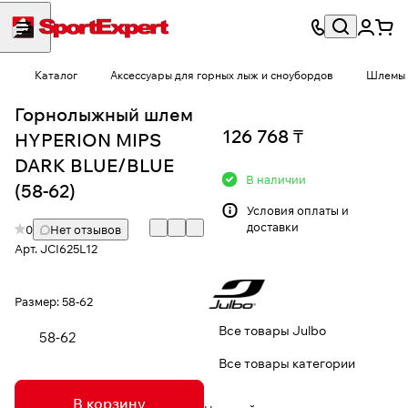
Каталог
Аксессуары для горных лыж и сноубордов
Шлемы
Горнолыжный шлем
126 768 ₸
HYPERION MIPS
DARK BLUE/BLUE
В наличии
(58-62)
Условия
оплаты и
доставки
0
Нет отзывов
Арт.
JCI625L12
Размер:
58-62
Все товары Julbo
58-62
Все товары категории
В корзину