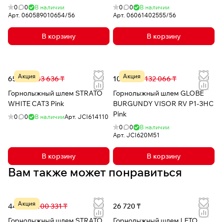
0
0
В наличии
0
0
В наличии
Арт.
060589010654/56
Арт.
06061402555/56
В корзину
В корзину
Акция
Акция
65 290 ₸
83 636 ₸
103 097 ₸
132 066 ₸
Горнолыжный шлем STRATO
Горнолыжный шлем GLOBE
WHITE CAT3 Pink
BURGUNDY VISOR RV P1-3HC
Pink
0
0
В наличии
Арт.
JCI614110
0
0
В наличии
Арт.
JCI620M51
В корзину
В корзину
Вам также может понравиться
Акция
44 280 ₸
100 331 ₸
26 720 ₸
Горнолыжный шлем STRATO
Горнолыжный шлем LETO