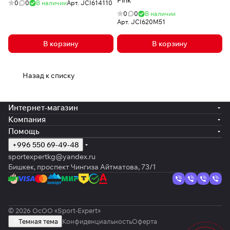
Pink
0
0
В наличии
Арт.
JCI614110
0
0
В наличии
Арт.
JCI620M51
В корзину
В корзину
Назад к списку
Интернет-магазин
Компания
Помощь
+996 550 69-49-48
sportexpertkg@yandex.ru
Бишкек, проспект Чингиза Айтматова, 73/1
© 2026 ОсОО «Sport-Expert»
Темная тема
Конфиденциальность
Оферта