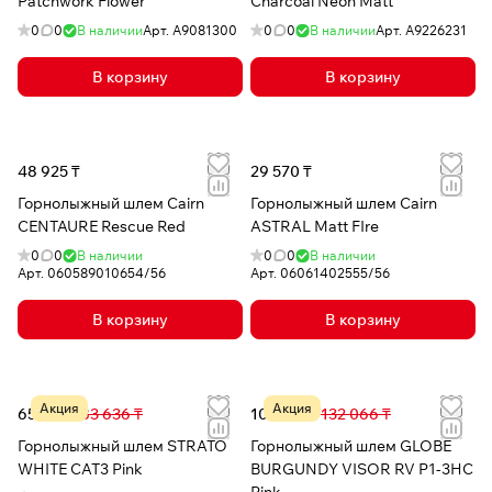
Patchwork Flower
Charcoal Neon Matt
0
0
В наличии
Арт.
A9081300
0
0
В наличии
Арт.
A9226231
В корзину
В корзину
48 925 ₸
29 570 ₸
Горнолыжный шлем Cairn
Горнолыжный шлем Cairn
CENTAURE Rescue Red
ASTRAL Matt FIre
0
0
В наличии
0
0
В наличии
Арт.
060589010654/56
Арт.
06061402555/56
В корзину
В корзину
Акция
Акция
65 290 ₸
83 636 ₸
103 097 ₸
132 066 ₸
Горнолыжный шлем STRATO
Горнолыжный шлем GLOBE
WHITE CAT3 Pink
BURGUNDY VISOR RV P1-3HC