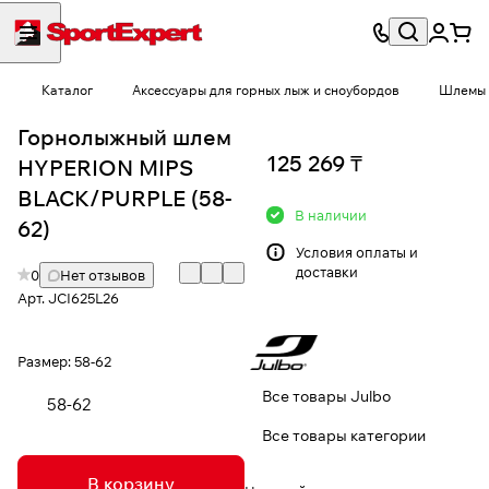
Каталог
Аксессуары для горных лыж и сноубордов
Шлемы
Горнолыжный шлем
125 269 ₸
HYPERION MIPS
BLACK/PURPLE (58-
В наличии
62)
Условия
оплаты и
доставки
0
Нет отзывов
Арт.
JCI625L26
Размер:
58-62
Все товары Julbo
58-62
Все товары категории
В корзину