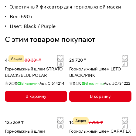
Эластичный фиксатор для горнолыжной маски
Вес: 590 г
Цвет: Black / Purple
С этим товаром покупают
Акция
44 280 ₸
100 331 ₸
26 720 ₸
Горнолыжный шлем STRATO
Горнолыжный шлем LETO
BLACK/BLUE POLAR
BLACK/PINK
0
0
В наличии
Арт.
CI614214
0
0
В наличии
Арт.
JC734222
В корзину
В корзину
Акция
125 269 ₸
16 124 ₸
39 780 ₸
Горнолыжный шлем
Горнолыжный шлем CARAT LX