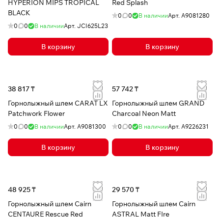
HYPERION MIPS TROPICAL
Red Splash
BLACK
0
0
В наличии
Арт.
A9081280
0
0
В наличии
Арт.
JCI625L23
В корзину
В корзину
38 817 ₸
57 742 ₸
Горнолыжный шлем CARAT LX
Горнолыжный шлем GRAND
Patchwork Flower
Charcoal Neon Matt
0
0
В наличии
Арт.
A9081300
0
0
В наличии
Арт.
A9226231
В корзину
В корзину
48 925 ₸
29 570 ₸
Горнолыжный шлем Cairn
Горнолыжный шлем Cairn
CENTAURE Rescue Red
ASTRAL Matt FIre