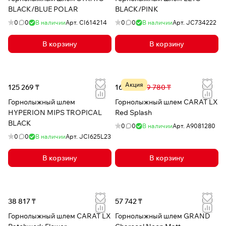
BLACK/BLUE POLAR
BLACK/PINK
0
0
В наличии
Арт.
CI614214
0
0
В наличии
Арт.
JC734222
В корзину
В корзину
Акция
125 269 ₸
16 124 ₸
39 780 ₸
Горнолыжный шлем
Горнолыжный шлем CARAT LX
HYPERION MIPS TROPICAL
Red Splash
BLACK
0
0
В наличии
Арт.
A9081280
0
0
В наличии
Арт.
JCI625L23
В корзину
В корзину
38 817 ₸
57 742 ₸
Горнолыжный шлем CARAT LX
Горнолыжный шлем GRAND