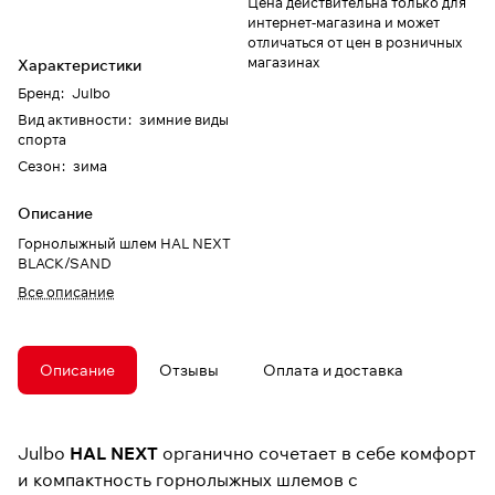
Цена действительна только для
интернет-магазина и может
отличаться от цен в розничных
магазинах
Характеристики
Бренд
:
Julbo
Вид активности
:
зимние виды
спорта
Сезон
:
зима
Описание
Горнолыжный шлем HAL NEXT
BLACK/SAND
Все описание
Описание
Отзывы
Оплата и доставка
Julbo
HAL NEXT
органично сочетает в себе комфорт
и компактность горнолыжных шлемов с